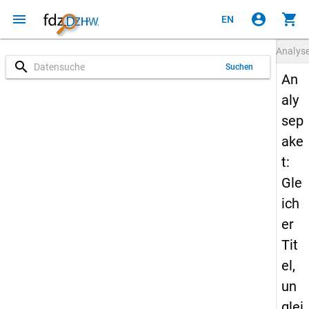
menu
account_circle
shopping_cart
EN
Analys
search
Suchen
An
aly
sep
ake
t:
Gle
ich
er
Tit
el,
un
glei