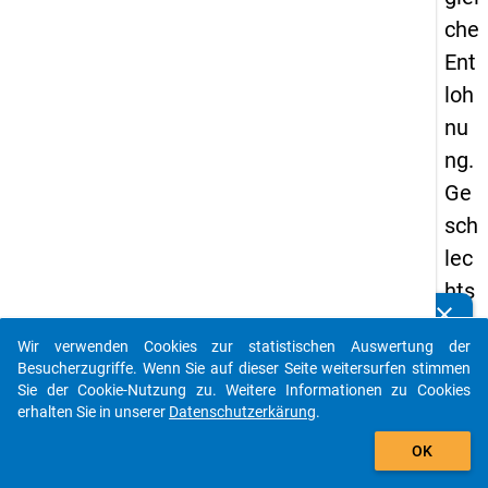
che
Ent
loh
nu
ng.
Ge
sch
lec
hts
clear
bez
Kennen Sie Publikationen, die auf Basis unserer
Analysepakete entstanden sind? Dann teilen Sie uns
Wir verwenden Cookies zur statistischen Auswertung der
og
diese bitte mit...
Besucherzugriffe. Wenn Sie auf dieser Seite weitersurfen stimmen
en
Sie der Cookie-Nutzung zu. Weitere Informationen zu Cookies
erhalten Sie in unserer
Datenschutzerkärung
.
e
auto_stories
Lo
OK
close
Sorry, etwas ist schief gelaufen :( (500).
hn