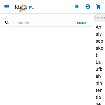
menu
account_circle
shopping_cart
EN
Analys
search
Suchen
An
aly
sep
ake
t:
La
ufb
ah
nin
ten
tio
ne