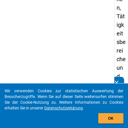
n,
Tät
igk
eit
sbe
rei
che
un
d
clear
Ber
Kennen Sie Publikationen, die auf Basis unserer
Analysepakete entstanden sind? Dann teilen Sie uns
Wir verwenden Cookies zur statistischen Auswertung der
ufs
diese bitte mit...
Besucherzugriffe. Wenn Sie auf dieser Seite weitersurfen stimmen
erf
Sie der Cookie-Nutzung zu. Weitere Informationen zu Cookies
erhalten Sie in unserer
Datenschutzerkärung
.
olg
auto_stories
von
OK
close
Sorry, etwas ist schief gelaufen :( (500).
Pro