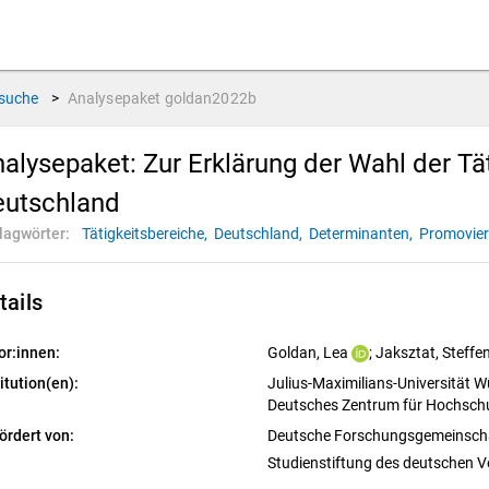
suche
>
Analysepaket
goldan2022b
alysepaket: Zur Erklärung der Wahl der Tä
eutschland
lagwörter:
Tätigkeitsbereiche,
Deutschland,
Determinanten,
Promovier
tails
or:innen:
Goldan, Lea
; 
Jaksztat, Steffe
itution(en):
Julius-Maximilians-Universität W
Deutsches Zentrum für Hochsch
ördert von:
Deutsche Forschungsgemeinsch
Studienstiftung des deutschen V