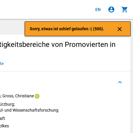
account_circle
shopping_cart
EN
close
Sorry, etwas ist schief gelaufen :( (500).
tigkeitsbereiche von Promovierten in
te
keyboard_arrow_up
n
; 
Gross, Christiane
ürzburg; 
ul- und Wissenschaftsforschung
aft
olkes