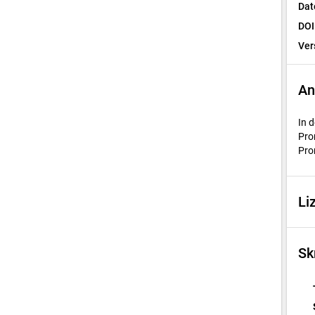
Dat
DOI
Ver
An
In 
Pro
Pro
Li
Sk