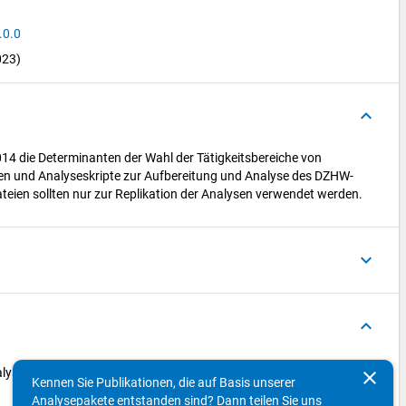
.0.0
023)
keyboard_arrow_up
14 die Determinanten der Wahl der Tätigkeitsbereiche von
en und Analyseskripte zur Aufbereitung und Analyse des DZHW-
ateien sollten nur zur Replikation der Analysen verwendet werden.
keyboard_arrow_down
keyboard_arrow_up
lyses.do", "en": "goldan2022b_preperation_imputation_analyses.do"}
clear
Kennen Sie Publikationen, die auf Basis unserer
Analysepakete entstanden sind? Dann teilen Sie uns