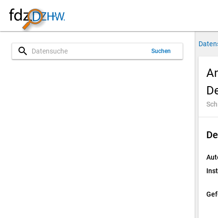
Daten
search
Suchen
An
D
Sch
De
Aut
Inst
Gef