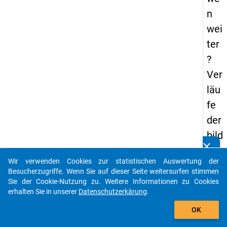
n
wei
ter
?
Ver
läu
fe
der
bild
clear
un
Kennen Sie Publikationen, die auf Basis unserer
Analysepakete entstanden sind? Dann teilen Sie uns
Wir verwenden Cookies zur statistischen Auswertung der
gs-
diese bitte mit...
Besucherzugriffe. Wenn Sie auf dieser Seite weitersurfen stimmen
un
Sie der Cookie-Nutzung zu. Weitere Informationen zu Cookies
erhalten Sie in unserer
Datenschutzerkärung
.
d
auto_stories
ber
OK
close
Sorry, etwas ist schief gelaufen :( (500).
ufs