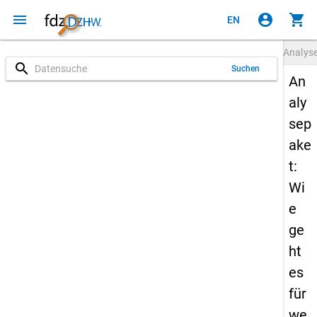
menu
account_circle
shopping_cart
EN
Analys
search
Suchen
An
aly
sep
ake
t:
Wi
e
ge
ht
es
für
we