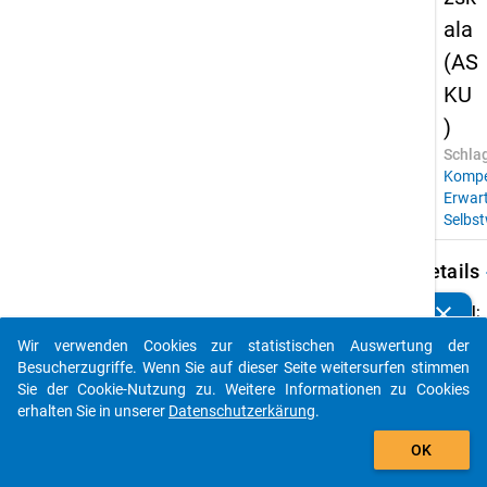
ala
(AS
KU
)
Schla
Kompe
Erwar
Selbst
keybo
Details
clear
Titel:
Kennen Sie Publikationen, die auf Basis unserer
Allge
Datenpakete entstanden sind? Dann teilen Sie uns diese
Wir verwenden Cookies zur statistischen Auswertung der
Selbst
bitte mit...
Besucherzugriffe. Wenn Sie auf dieser Seite weitersurfen stimmen
Kurzs
Sie der Cookie-Nutzung zu. Weitere Informationen zu Cookies
Autor:
erhalten Sie in unserer
Datenschutzerkärung
.
Beierl
auto_stories
OK
Kovale
Kemper