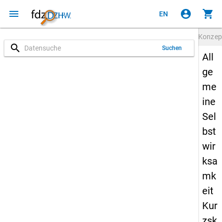
menu
account_circle
shopping_cart
EN
Konze
search
Suchen
All
ge
me
ine
Sel
bst
wir
ksa
mk
eit
Kur
zsk