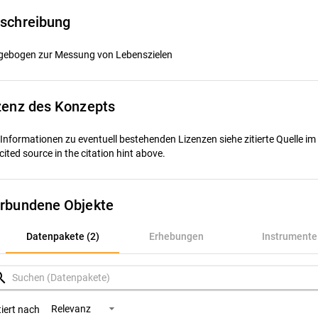
schreibung
gebogen zur Messung von Lebenszielen
zenz des Konzepts
 Informationen zu eventuell bestehenden Lizenzen siehe zitierte Quelle im
cited source in the citation hint above.
rbundene Objekte
Datenpakete (2)
Datenpakete (2)
Erhebungen
Instrumente
Erhebungen
rch
Instrumente
Relevanz
tiert nach