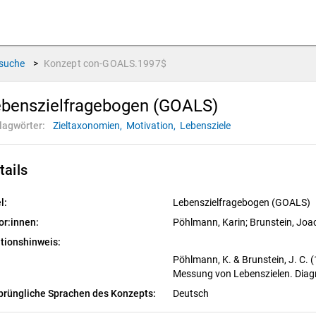
suche
>
Konzept
con-GOALS.1997$
ebenszielfragebogen (GOALS)
lagwörter:
Zieltaxonomien,
Motivation,
Lebensziele
tails
l:
Lebenszielfragebogen (GOALS)
or:innen:
Pöhlmann, Karin
; 
Brunstein, Joa
ationshinweis:
Pöhlmann, K. & Brunstein, J. C.
Messung von Lebenszielen. Diagno
prüngliche Sprachen des Konzepts:
Deutsch