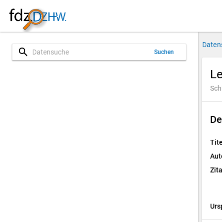
Daten
search
Suchen
L
Sch
De
Tite
Aut
Zit
Urs