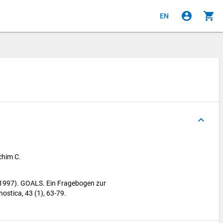
account_circle
shopping_cart
EN
keyboard_arrow_up
chim C.
 (1997). GOALS. Ein Fragebogen zur
stica, 43 (1), 63-79.