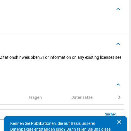
keyboard_arrow_up
keyboard_arrow_up
 Zitationshinweis oben./For information on any existing licenses see
keyboard_arrow_up
Fragen
Datensätze
Varia
Suchen
clear
Kennen Sie Publikationen, die auf Basis unserer
keyboard_arrow_left
keyboard_arrow_right
10
Einträge pro Seite
1 - 2 von 2
Datenpakete entstanden sind? Dann teilen Sie uns diese