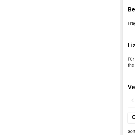
Be
Fra
Li
Für
the 
Ve
sea
Sor