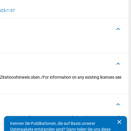
525-1-37
keyboard_arrow_up
keyboard_arrow_up
 Zitationshinweis oben./For information on any existing licenses see
keyboard_arrow_up
Fragen
Datensätze
Varia
clear
Kennen Sie Publikationen, die auf Basis unserer
Datenpakete entstanden sind? Dann teilen Sie uns diese