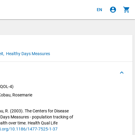
account_circle
shopping_cart
EN
it,
Healthy Days Measures
keyboard_arrow_up
RQOL-4)
Kobau, Rosemarie
u, R. (2003). The Centers for Disease
 Days Measures - population tracking of
lth over time. Health Qual Life
oi.org/10.1186/1477-7525-1-37