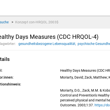
suche
>
Konzept
con-HRQOL.2003$
ealthy Days Measures (CDC HRQOL-4)
lagwörter:
gesundheitsbezogene Lebensqualität,
psychische Gesundhe
tails
l:
Healthy Days Measures (CDC H
or:innen:
Moriarty, David
; 
Zack, Matthew
; 
ationshinweis:
Moriarty, D.G., Zack, M.M. & Koba
Control and Prevention's Healthy
perceived physical and mental hea
Outcomes. 2003;1:37.
https://d