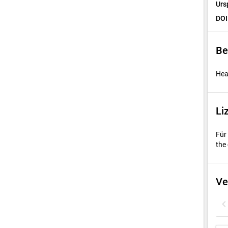
Urs
DOI
Be
Hea
Li
Für
the 
Ve