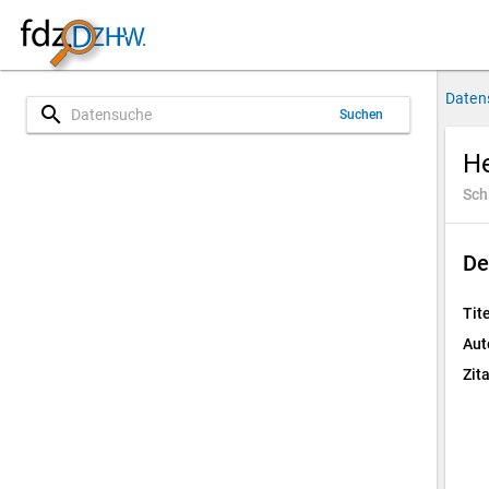
Daten
search
Suchen
H
Sch
De
Tite
Aut
Zit