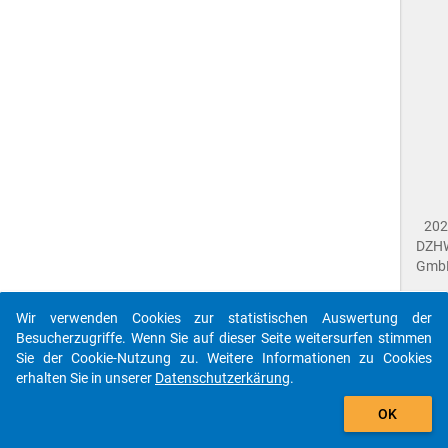
202
DZH
Gmb
Wir verwenden Cookies zur statistischen Auswertung der
Imp
Besucherzugriffe. Wenn Sie auf dieser Seite weitersurfen stimmen
Dat
Sie der Cookie-Nutzung zu. Weitere Informationen zu Cookies
Dat
erhalten Sie in unserer
Datenschutzerkärung
.
Fee
gebe
Die id stu$ referenziert auf eine unbekanntes
OK
close
Dok
Datenpaket.