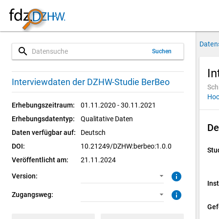
Daten
search
Suchen
In
1.0.0 (aktuell)
CUF: Download
Interviewdaten der DZHW-Studie BerBeo
Sch
Hoc
SUF: Download
Erhebungszeitraum:
01.11.2020 - 30.11.2021
Erhebungsdatentyp:
Qualitative Daten
De
Daten verfügbar auf:
Deutsch
DOI:
10.21249/DZHW:berbeo:1.0.0
Stu
Veröffentlicht am:
21.11.2024
info
Version:
Inst
info
Zugangsweg:
Gef