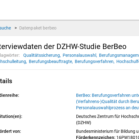
suche
>
Datenpaket
berbeo
terviewdaten der DZHW-Studie BerBeo
lagwörter:
Qualitätssicherung,
Personalauswahl,
Berufungsmanagem
hschulleitung,
Berufungsbeauftragte,
Berufungsverfahren,
Hochschulf
tails
dienreihe:
BerBeo: Berufungsverfahren unt
(Verfahrens-)Qualität durch Ber
Personalauswahlprozess an deu
itution(en):
Deutsches Zentrum für Hochschu
(DZHW)
ördert von:
Bundesministerium für Bildung
Förderkennzeichen: 
16PW1801