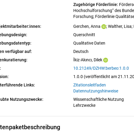
Zugehörige Förderlinie: 
Förders
Hochschulforschung“ des Bundes
Forschung; Förderlinie Qualitäts
jektmitarbeiter:innen:
Gerchen, Anna
; 
Walther, Lisa
; 
ebungsdesign:
Querschnitt
ebungsdatentyp:
Qualitative Daten
en verfügbar auf:
Deutsch
enkuratierung:
İkiz-Akıncı, Dilek
:
10.21249/DZHW:berbeo:1.0.0
sion:
1.0.0 (veröffentlicht am 21.11.2
terführende Links:
Zitationsleitfaden
Datennutzungshinweise
aubte Nutzungszwecke:
Wissenschaftliche Nutzung
Lehrzwecke
tenpaketbeschreibung