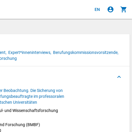
account_circle
shopping_cart
EN
ent,
Expert*inneninterviews,
Berufungskommissionsvorsitzende,
orschung
keyboard_arrow_up
er Beobachtung. Die Sicherung von
ufungsbeauftragte im professoralen
tschen Universitäten
l- und Wissenschaftsforschung 
 und Forschung (BMBF)
0