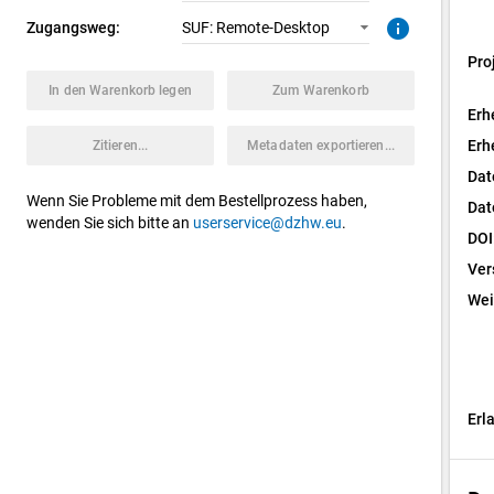
info
Zugangsweg:
SUF: Remote-Desktop
Pro
In den Warenkorb legen
Zum Warenkorb
Erh
Erh
Zitieren...
Metadaten exportieren...
Dat
Wenn Sie Probleme mit dem Bestellprozess haben,
Dat
wenden Sie sich bitte an
userservice@dzhw.eu
.
DOI
Ver
Wei
Erl