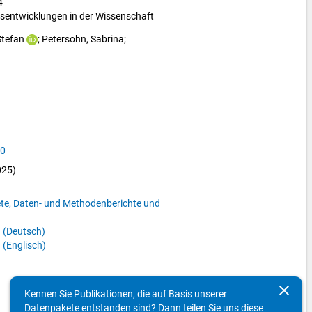
4
tsentwicklungen in der Wissenschaft
Stefan
; 
Petersohn, Sabrina
; 
.0
025)
ete, Daten- und Methodenberichte und
 (Deutsch)
 (Englisch)
clear
Kennen Sie Publikationen, die auf Basis unserer
Datenpakete entstanden sind? Dann teilen Sie uns diese