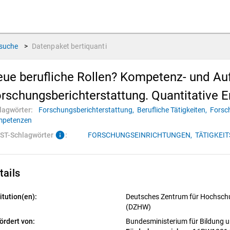
suche
>
Datenpaket
bertiquanti
ue berufliche Rollen? Kompetenz- und Aufg
rschungsberichterstattung. Quantitative
lagwörter:
Forschungsberichterstattung,
Berufliche Tätigkeiten,
Forsc
petenzen
info
ST-Schlagwörter
:
FORSCHUNGSEINRICHTUNGEN,
TÄTIGKEI
tails
itution(en):
Deutsches Zentrum für Hochschu
(DZHW)
ördert von:
Bundesministerium für Bildung