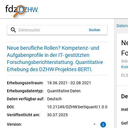
Daten
search
Suchen
Ne
1.0.0 (aktuell)
SUF: Remote-Desktop
Neue berufliche Rollen? Kompetenz- und
Fo
Aufgabenprofile in der IT- gestützten
Sch
Forschungsberichterstattung. Quantitative
Kom
Erhebung des DZHW-Projektes BERTI.
ELS
Erhebungszeitraum:
18.06.2021 - 02.08.2021
Erhebungsdatentyp:
Quantitative Daten
De
Daten verfügbar auf:
Deutsch
DOI:
10.21249/DZHW:bertiquanti:1.0.0
Inst
Veröffentlicht am:
30.07.2025
Gef
info
Version: