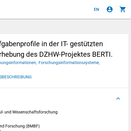
account_circle
shopping_cart
EN
abenprofile in der IT- gestützten
 Erhebung des DZHW-Projektes BERTI.
hungsinformationen,
Forschungsinformationssysteme,
TSBESCHREIBUNG
keyboard_arrow_up
l- und Wissenschaftsforschung 
 und Forschung (BMBF)