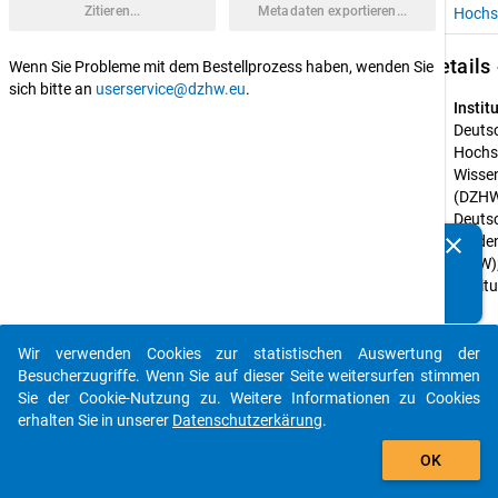
Zitieren...
Metadaten exportieren...
Hochs
keybo
Details
Wenn Sie Probleme mit dem Bestellprozess haben, wenden Sie
sich bitte an
userservice@dzhw.eu
.
Instit
Deutsc
Hochsc
Wisse
(DZHW
Deutsc
clear
Stude
Kennen Sie Publikationen, die auf Basis unserer
(DSW);
Datenpakete entstanden sind? Dann teilen Sie uns diese
Institut
bitte mit...
für 
Höhere
Studie
Wir verwenden Cookies zur statistischen Auswertung der
auto_stories
(IHS)
Besucherzugriffe. Wenn Sie auf dieser Seite weitersurfen stimmen
Sie der Cookie-Nutzung zu. Weitere Informationen zu Cookies
Geför
erhalten Sie in unserer
Datenschutzerkärung
.
von:
add_shopping_cart
Bundes
OK
für Bi
Forsc