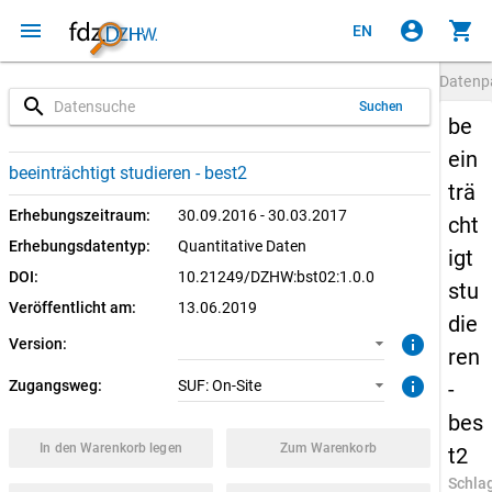
menu
account_circle
shopping_cart
EN
Datenp
search
Suchen
be
ein
1.0.0 (aktuell)
SUF: On-Site
beeinträchtigt studieren - best2
trä
Erhebungszeitraum:
30.09.2016 - 30.03.2017
cht
Erhebungsdatentyp:
Quantitative Daten
igt
DOI:
10.21249/DZHW:bst02:1.0.0
stu
Veröffentlicht am:
13.06.2019
die
info
Version:
ren
info
Zugangsweg:
SUF: On-Site
-
bes
In den Warenkorb legen
Zum Warenkorb
t2
Schla