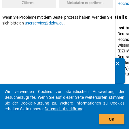
Zitieren...
Metadaten exportieren...
Hochs
keybo
Details
Wenn Sie Probleme mit dem Bestellprozess haben, wenden Sie
sich bitte an
userservice@dzhw.eu
.
Instit
Deutsc
Hochsc
Wisse
(DZHW
Deutsc
clear
Stude
Kennen Sie Publikationen, die auf Basis unserer
(DSW);
Datenpakete entstanden sind? Dann teilen Sie uns diese
Institut
bitte mit...
für 
Höhere
Studie
Wir verwenden Cookies zur statistischen Auswertung der
auto_stories
(IHS)
Besucherzugriffe. Wenn Sie auf dieser Seite weitersurfen stimmen
Sie der Cookie-Nutzung zu. Weitere Informationen zu Cookies
Geför
erhalten Sie in unserer
Datenschutzerkärung
.
von:
add_shopping_cart
Bundes
OK
für Bi
Forsc