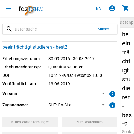
menu
account_circle
shopping_cart
EN
Datenp
search
Suchen
be
ein
1.0.0 (aktuell)
SUF: On-Site
beeinträchtigt studieren - best2
trä
Erhebungszeitraum:
30.09.2016 - 30.03.2017
cht
Erhebungsdatentyp:
Quantitative Daten
igt
DOI:
10.21249/DZHW:bst02:1.0.0
stu
Veröffentlicht am:
13.06.2019
die
info
Version:
ren
info
Zugangsweg:
SUF: On-Site
-
bes
In den Warenkorb legen
Zum Warenkorb
t2
Schla