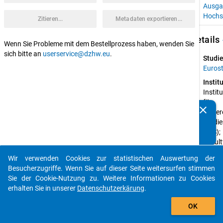
Ausga
Hochs
Zitieren...
Metadaten exportieren...
keybo
Details
Wenn Sie Probleme mit dem Bestellprozess haben, wenden Sie
sich bitte an
userservice@dzhw.eu
.
Studie
Euros
Instit
Institut
für 
clear
Höhere
Kennen Sie Publikationen, die auf Basis unserer
Studie
Datenpakete entstanden sind? Dann teilen Sie uns diese
(IHS); 
bitte mit...
Faculty
Law of
Wir verwenden Cookies zur statistischen Auswertung der
the 
auto_stories
Besucherzugriffe. Wenn Sie auf dieser Seite weitersurfen stimmen
Univers
Sie der Cookie-Nutzung zu. Weitere Informationen zu Cookies
of Zag
erhalten Sie in unserer
Datenschutzerkärung
.
(UZ); 
add_shopping_cart
Rambøl
OK
Manag
Consul