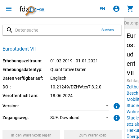
menu
account_circle
shopping_cart
EN
Datenp
search
Suchen
Eur
ost
3.2.0 (aktuell)
SUF: Download
Eurostudent VII
ud
3.2.0
Erhebungszeitraum:
01.02.2019 - 01.01.2021
ent
Erhebungsdatentyp:
Quantitative Daten
VII
Daten verfügbar auf:
Englisch
Schla
DOI:
10.21249/DZHW:es7:3.2.0
Zeitbu
Besch
Veröffentlicht am:
18.06.2024
Mobili
info
Studie
Version:
Wohns
info
Zugangsweg:
SUF: Download
Studie
sozial
Herku
In den Warenkorb legen
Zum Warenkorb
Überg