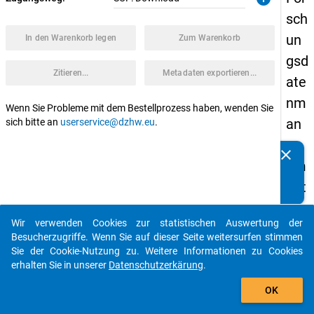
sch
un
In den Warenkorb legen
Zum Warenkorb
gsd
Zitieren...
Metadaten exportieren...
ate
nm
Wenn Sie Probleme mit dem Bestellprozess haben, wenden Sie
an
sich bitte an
userservice@dzhw.eu
.
ag
clear
Kennen Sie Publikationen, die auf Basis unserer
em
Datenpakete entstanden sind? Dann teilen Sie uns diese
ent
bitte mit...
an
Wir verwenden Cookies zur statistischen Auswertung der
Fac
auto_stories
Besucherzugriffe. Wenn Sie auf dieser Seite weitersurfen stimmen
hh
Sie der Cookie-Nutzung zu. Weitere Informationen zu Cookies
erhalten Sie in unserer
Datenschutzerkärung
.
och
add_shopping_cart
sch
OK
ule