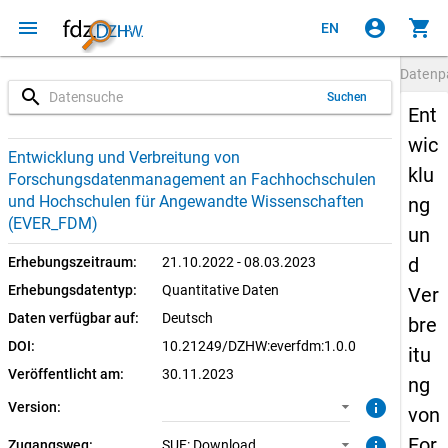
menu
account_circle
shopping_cart
EN
Datenp
search
Suchen
Ent
wic
1.0.0 (aktuell)
SUF: Download
Entwicklung und Verbreitung von
klu
Forschungsdatenmanagement an Fachhochschulen
1.0.0
und Hochschulen für Angewandte Wissenschaften
ng
(EVER_FDM)
un
d
Erhebungszeitraum:
21.10.2022 - 08.03.2023
Erhebungsdatentyp:
Quantitative Daten
Ver
Daten verfügbar auf:
Deutsch
bre
DOI:
10.21249/DZHW:everfdm:1.0.0
itu
Veröffentlicht am:
30.11.2023
ng
info
Version:
von
For
info
Zugangsweg:
SUF: Download