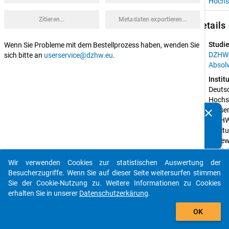
Hochs
Zitieren...
Metadaten exportieren...
keybo
Details
Studie
Wenn Sie Probleme mit dem Bestellprozess haben, wenden Sie
DZHW
sich bitte an
userservice@dzhw.eu
.
Absol
Instit
Deutsc
Hochsc
Wisse
clear
Kennen Sie Publikationen, die auf Basis unserer
(DZHW
Datenpakete entstanden sind? Dann teilen Sie uns diese
Institu
bitte mit...
angew
Statist
(ISTAT)
Wir verwenden Cookies zur statistischen Auswertung der
auto_stories
Intern
Besucherzugriffe. Wenn Sie auf dieser Seite weitersurfen stimmen
Zentru
Sie der Cookie-Nutzung zu. Weitere Informationen zu Cookies
Hochs
erhalten Sie in unserer
Datenschutzerkärung
.
Kasse
add_shopping_cart
OK
Kassel
Geför