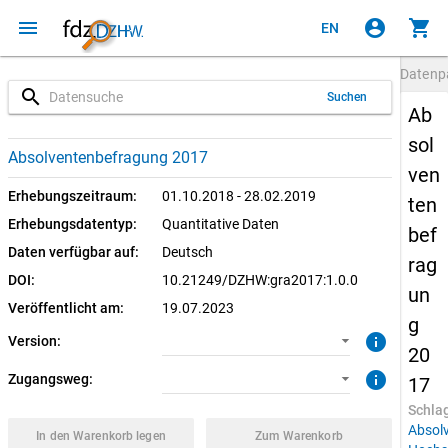
menu
account_circle
shopping_cart
EN
Datenp
search
Suchen
Ab
sol
1.0.0 (aktuell)
CUF: Download
Absolventenbefragung 2017
ven
SUF: Download
Erhebungszeitraum:
01.10.2018 - 28.02.2019
ten
Erhebungsdatentyp:
Quantitative Daten
bef
SUF: Remote-Desktop
Daten verfügbar auf:
Deutsch
rag
DOI:
10.21249/DZHW:gra2017:1.0.0
SUF: On-Site
un
Veröffentlicht am:
19.07.2023
g
info
Version:
20
info
Zugangsweg:
17
Schla
Absol
In den Warenkorb legen
Zum Warenkorb