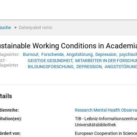
suche
>
Datenpaket
remo
stainable Working Conditions in Academ
lagwörter:
Burnout,
Forschende,
Angststörung,
Depression,
psychisc
ST-
GEISTIGE GESUNDHEIT,
MITARBEITER IN DER FORSCHU
lagwörter
BILDUNGSFORSCHUNG,
DEPRESSION,
ANGSTSTÖRUNG
tails
dienreihe:
Research Mental Health Observ
itution(en):
TIB - Leibniz-Informationszentr
Universitätsbibliothek
ördert von:
European Cooperation in Scienc