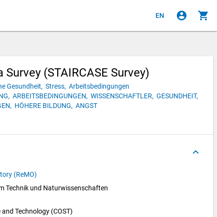
account_circle
shopping_cart
EN
ia Survey (STAIRCASE Survey)
he Gesundheit,
Stress,
Arbeitsbedingungen
NG,
ARBEITSBEDINGUNGEN,
WISSENSCHAFTLER,
GESUNDHEIT,
EN,
HÖHERE BILDUNG,
ANGST
keyboard_arrow_up
atory (ReMO)
um Technik und Naturwissenschaften 
e and Technology (COST)