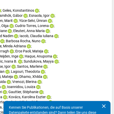
; 
Geles, Konstantinos
; 
ismihók, Gábor
; 
Esnaola, Igor
; 
n, Marit
; 
Yüce-Selvi, Ümran
; 
 Olga
; 
Cudris-Torres, Lorena
; 
tiane
; 
Eleuteri, Anna Maria
; 
d Nadim
; 
Iacob, Claudia Iuliana
; 
; 
Barbosa Rocha, Nuno
; 
, Mirela Adriana
; 
rragh
; 
Erce Paoli, Mateja
; 
eijden, Inge
; 
Haque, Anupoma
; 
ic, Ivana B.
; 
Sundukova, Mayya
; 
e, Igor
; 
Santos, Marlene
; 
rian
; 
Lagouri, Theodota
; 
i, Mateja
; 
Dhamo, Xhilda
; 
sida
; 
Vrenozi, Blerina
; 
a
; 
Ioannidou, Louiza
; 
ri
; 
Gauttier, Stéphanie
; 
ra
; 
Kovács, Karolina Eszter
; 
rte, Andreja
; 
Mijakoski, Dragan
; 
clear
ra, João Miguel
; 
Kennen Sie Publikationen, die auf Basis unserer
cisco
; 
Čontala, Alja
; 
Datenpakete entstanden sind? Dann teilen Sie uns diese