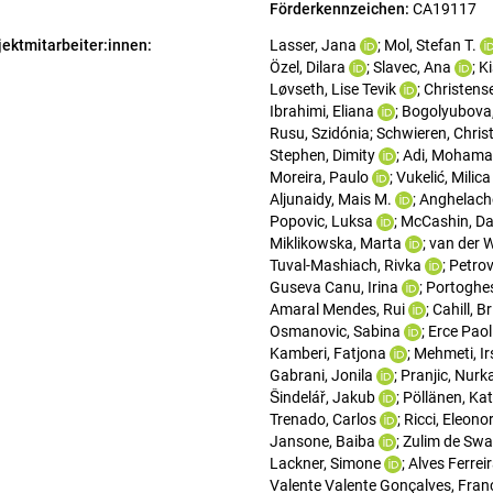
Förderkennzeichen: 
CA19117
jektmitarbeiter:innen:
Lasser, Jana
; 
Mol, Stefan T.
Özel, Dilara
; 
Slavec, Ana
; 
K
Løvseth, Lise Tevik
; 
Christense
Ibrahimi, Eliana
; 
Bogolyubova,
Rusu, Szidónia
; 
Schwieren, Chris
Stephen, Dimity
; 
Adi, Mohama
Moreira, Paulo
; 
Vukelić, Milica
Aljunaidy, Mais M.
; 
Anghelache
Popovic, Luksa
; 
McCashin, Da
Miklikowska, Marta
; 
van der W
Tuval-Mashiach, Rivka
; 
Petrov
Guseva Canu, Irina
; 
Portoghes
Amaral Mendes, Rui
; 
Cahill, B
Osmanovic, Sabina
; 
Erce Paol
Kamberi, Fatjona
; 
Mehmeti, Ir
Gabrani, Jonila
; 
Pranjic, Nurk
Šindelář, Jakub
; 
Pöllänen, Kat
Trenado, Carlos
; 
Ricci, Eleono
Jansone, Baiba
; 
Zulim de Swa
Lackner, Simone
; 
Alves Ferrei
Valente Valente Gonçalves, Fran