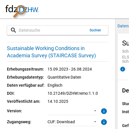
Daten
search
Suchen
Su
1.1.0 (aktuell)
CUF: Download
Sustainable Working Conditions in
Sch
Academia Survey (STAIRCASE Survey)
ELS
Sch
info
Erhebungszeitraum:
:
15.09.2023 - 26.08.2024
Erhebungsdatentyp:
Quantitative Daten
Daten verfügbar auf:
Englisch
De
DOI:
10.21249/DZHW:remo:1.1.0
Veröffentlicht am:
14.10.2025
Stu
info
Version:
Inst
info
Zugangsweg:
CUF: Download
Gef