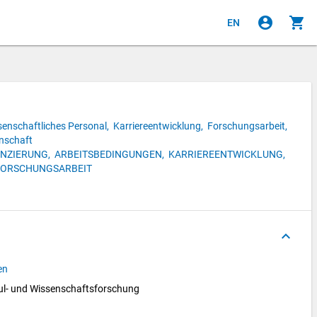
account_circle
shopping_cart
EN
senschaftliches Personal,
Karriereentwicklung,
Forschungsarbeit,
nschaft
NZIERUNG,
ARBEITSBEDINGUNGEN,
KARRIEREENTWICKLUNG,
FORSCHUNGSARBEIT
keyboard_arrow_up
en
l- und Wissenschaftsforschung 