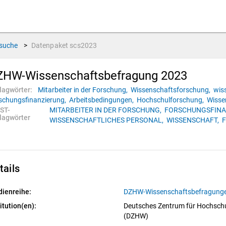
suche
>
Datenpaket
scs2023
ZHW-Wissenschaftsbefragung 2023
lagwörter:
Mitarbeiter in der Forschung,
Wissenschaftsforschung,
wis
schungsfinanzierung,
Arbeitsbedingungen,
Hochschulforschung,
Wisse
ST-
MITARBEITER IN DER FORSCHUNG,
FORSCHUNGSFINA
lagwörter
WISSENSCHAFTLICHES PERSONAL,
WISSENSCHAFT,
tails
dienreihe:
DZHW-Wissenschaftsbefragung
itution(en):
Deutsches Zentrum für Hochschu
(DZHW)