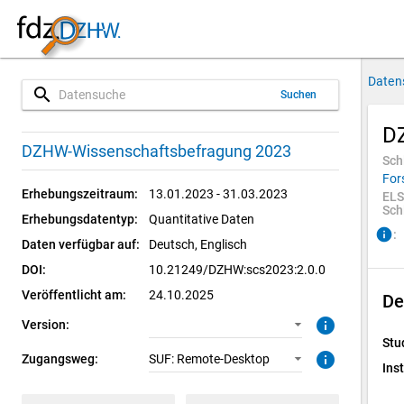
Daten
search
Suchen
D
2.0.0 (aktuell)
SUF: Remote-Desktop
DZHW-Wissenschaftsbefragung 2023
Sch
For
1.0.1
Erhebungszeitraum:
13.01.2023 - 31.03.2023
ELS
Sch
Erhebungsdatentyp:
Quantitative Daten
1.0.0
info
:
Daten verfügbar auf:
Deutsch, 
Englisch
DOI:
10.21249/DZHW:scs2023:2.0.0
Veröffentlicht am:
24.10.2025
De
info
Version:
Stu
info
Zugangsweg:
SUF: Remote-Desktop
Inst