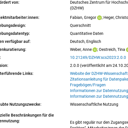
ördert von:
Deutsches Zentrum für Hochschu
(DZHW)
jektmitarbeiter:innen:
Fabian, Gregor
; 
Heger, Christ
ebungsdesign:
Querschnitt
ebungsdatentyp:
Quantitative Daten
en verfügbar auf:
Deutsch, 
Englisch
enkuratierung:
Weber, Anne
; 
Oestreich, Tina
:
10.21249/DZHW:scs2023:2.0.0
sion:
2.0.0 (veröffentlicht am 24.10.2
terführende Links:
Website der DZHW-Wissenschaf
Zitationsanleitung für Datenpak
Fragebögen/Fragen
Informationen zur Datennutzung
Informationen zur Datennutzung
aubte Nutzungszwecke:
Wissenschaftliche Nutzung
zielle Beschränkungen für die
ennutzung:
Es gibt regulär nur den Zugangsw