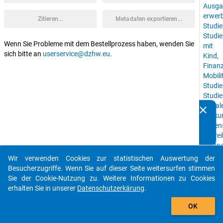
Ausga
erwerb
Zitieren...
Metadaten exportieren...
Studie
Studi
Wenn Sie Probleme mit dem Bestellprozess haben, wenden Sie
mit
sich bitte an
userservice@dzhw.eu
.
Kind,
Finan
Mobili
Studie
Studie
sozial
clear
Kennen Sie Publikationen, die auf Basis unserer
Herku
Datenpakete entstanden sind? Dann teilen Sie uns diese
Lebens
bitte mit...
Zeitre
Partne
Studi
Wir verwenden Cookies zur statistischen Auswertung der
auto_stories
Hochs
Besucherzugriffe. Wenn Sie auf dieser Seite weitersurfen stimmen
Hochs
Sie der Cookie-Nutzung zu. Weitere Informationen zu Cookies
erhalten Sie in unserer
Datenschutzerkärung
.
keybo
add_shopping_cart
Details
OK
Studie