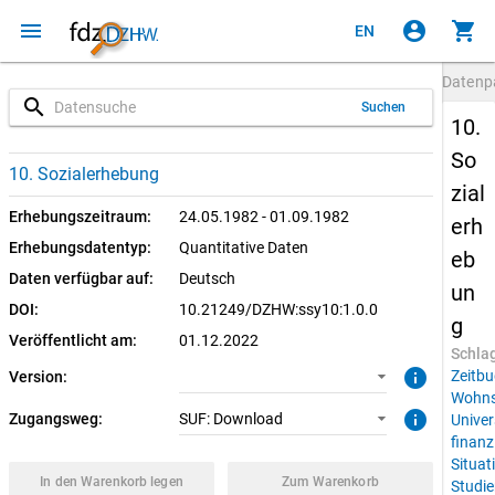
menu
account_circle
shopping_cart
EN
Datenp
search
Suchen
10.
So
1.0.0 (aktuell)
SUF: Download
10. Sozialerhebung
zial
Erhebungszeitraum:
24.05.1982 - 01.09.1982
erh
Erhebungsdatentyp:
Quantitative Daten
eb
Daten verfügbar auf:
Deutsch
un
DOI:
10.21249/DZHW:ssy10:1.0.0
g
Veröffentlicht am:
01.12.2022
Schla
info
Zeitbu
Version:
Wohns
info
Zugangsweg:
SUF: Download
Univer
finanzi
Situat
In den Warenkorb legen
Zum Warenkorb
Studie