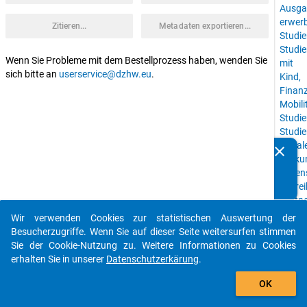
Ausga
erwerb
Zitieren...
Metadaten exportieren...
Studie
Studi
Wenn Sie Probleme mit dem Bestellprozess haben, wenden Sie
mit
sich bitte an
userservice@dzhw.eu
.
Kind,
Finan
Mobili
Studie
Studie
sozial
clear
Kennen Sie Publikationen, die auf Basis unserer
Herku
Datenpakete entstanden sind? Dann teilen Sie uns diese
Lebens
bitte mit...
Zeitre
Partne
Studi
Wir verwenden Cookies zur statistischen Auswertung der
auto_stories
Hochs
Besucherzugriffe. Wenn Sie auf dieser Seite weitersurfen stimmen
Hochs
Sie der Cookie-Nutzung zu. Weitere Informationen zu Cookies
erhalten Sie in unserer
Datenschutzerkärung
.
keybo
add_shopping_cart
Details
OK
Studie