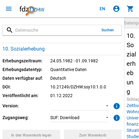
menu
account_circle
shopping_cart
EN
Datenp
search
Suchen
10.
So
1.0.0 (aktuell)
SUF: Download
10. Sozialerhebung
zial
Erhebungszeitraum:
24.05.1982 - 01.09.1982
erh
Erhebungsdatentyp:
Quantitative Daten
eb
Daten verfügbar auf:
Deutsch
un
DOI:
10.21249/DZHW:ssy10:1.0.0
g
Veröffentlicht am:
01.12.2022
Schla
info
Zeitbu
Version:
Wohns
info
Zugangsweg:
SUF: Download
Univer
finanzi
Situat
In den Warenkorb legen
Zum Warenkorb
Studie