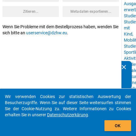
Ausga
erwerb
Zitieren...
Metadaten exportieren...
Studie
Studi
Wenn Sie Probleme mit dem Bestellprozess haben, wenden Sie
mit
sich bitte an
userservice@dzhw.eu
.
Kind,
Mobili
Studie
Sportl
Aktivi
Studie
clear
Kennen Sie Publikationen, die auf Basis unserer
sozial
Datenpakete entstanden sind? Dann teilen Sie uns diese
Herku
bitte mit...
Partne
Famili
Studi
Wir verwenden Cookies zur statistischen Auswertung der
auto_stories
Hochs
Besucherzugriffe. Wenn Sie auf dieser Seite weitersurfen stimmen
Sie der Cookie-Nutzung zu. Weitere Informationen zu Cookies
keybo
Details
erhalten Sie in unserer
Datenschutzerkärung
.
add_shopping_cart
OK
Studie
Sozia