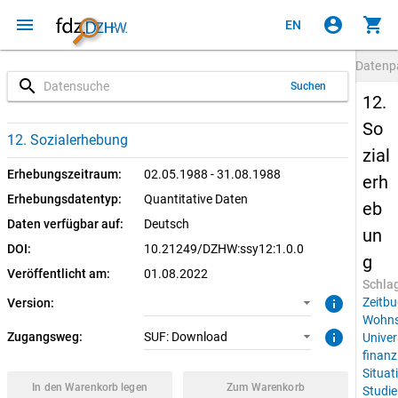
menu
account_circle
shopping_cart
EN
Datenp
search
Suchen
12.
So
1.0.0 (aktuell)
SUF: Download
12. Sozialerhebung
zial
Erhebungszeitraum:
02.05.1988 - 31.08.1988
erh
Erhebungsdatentyp:
Quantitative Daten
eb
Daten verfügbar auf:
Deutsch
un
DOI:
10.21249/DZHW:ssy12:1.0.0
g
Veröffentlicht am:
01.08.2022
Schla
info
Zeitbu
Version:
Wohns
info
Zugangsweg:
SUF: Download
Univer
finanzi
Situat
In den Warenkorb legen
Zum Warenkorb
Studie