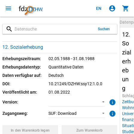
menu
account_circle
shopping_cart
EN
Datenp
search
Suchen
12.
So
1.0.0 (aktuell)
SUF: Download
12. Sozialerhebung
zial
Erhebungszeitraum:
02.05.1988 - 31.08.1988
erh
Erhebungsdatentyp:
Quantitative Daten
eb
Daten verfügbar auf:
Deutsch
un
DOI:
10.21249/DZHW:ssy12:1.0.0
g
Veröffentlicht am:
01.08.2022
Schla
info
Zeitbu
Version:
Wohns
info
Zugangsweg:
SUF: Download
Univer
finanzi
Situat
In den Warenkorb legen
Zum Warenkorb
Studie