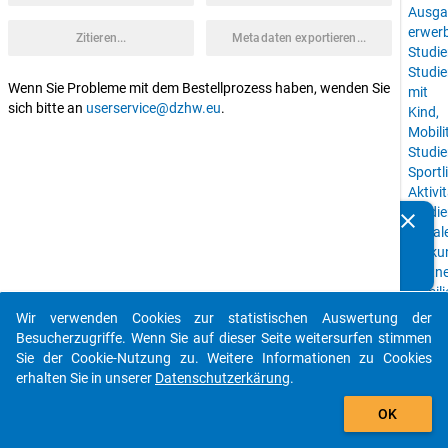
Ausga
erwerb
Zitieren...
Metadaten exportieren...
Studie
Studi
Wenn Sie Probleme mit dem Bestellprozess haben, wenden Sie
mit
sich bitte an
userservice@dzhw.eu
.
Kind,
Mobili
Studie
Sportl
Aktivi
Studie
clear
Kennen Sie Publikationen, die auf Basis unserer
sozial
Datenpakete entstanden sind? Dann teilen Sie uns diese
Herku
bitte mit...
Partne
Famili
Studi
Wir verwenden Cookies zur statistischen Auswertung der
auto_stories
Hochs
Besucherzugriffe. Wenn Sie auf dieser Seite weitersurfen stimmen
Sie der Cookie-Nutzung zu. Weitere Informationen zu Cookies
keybo
Details
erhalten Sie in unserer
Datenschutzerkärung
.
add_shopping_cart
OK
Studie
Sozia