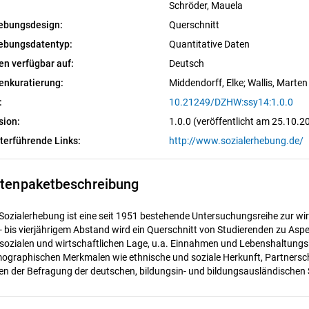
Schröder, Mauela
ebungsdesign:
Querschnitt
ebungsdatentyp:
Quantitative Daten
en verfügbar auf:
Deutsch
enkuratierung:
Middendorff, Elke
; 
Wallis, Marten
:
10.21249/DZHW:ssy14:1.0.0
sion:
1.0.0 (veröffentlicht am 25.10.2
terführende Links:
http://www.sozialerhebung.de/
tenpaketbeschreibung
 Sozialerhebung ist eine seit 1951 bestehende Untersuchungsreihe zur wir
i- bis vierjährigem Abstand wird ein Querschnitt von Studierenden zu A
 sozialen und wirtschaftlichen Lage, u.a. Einnahmen und Lebenshaltungsk
ographischen Merkmalen wie ethnische und soziale Herkunft, Partnersch
en der Befragung der deutschen, bildungsin- und bildungsausländischen