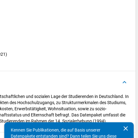
021)
keyboard_arrow_up
tschaftlichen und sozialen Lage der Studierenden in Deutschland. In
spekten des Hochschulzugangs, zu Strukturmerkmalen des Studiums,
osten, Erwerbstätigkeit, Wohnsituation, sowie zu sozio-
aftsstatus und Elternschaft befragt. Das Datenpaket umfasst die
 Studierenden im Rahmen der 14. Sozialerhebung (1994).
clear
Kennen Sie Publikationen, die auf Basis unserer
Datenpakete entstanden sind? Dann teilen Sie uns diese