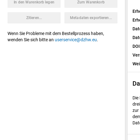
In den Warenkorb legen
Zum Warenkorb
Erh
Zitieren...
Metadaten exportieren...
Erh
Dat
Wenn Sie Probleme mit dem Bestellprozess haben,
Dat
wenden Sie sich bitte an
userservice@dzhw.eu
.
DOI
Ver
Wei
Da
Die
dre
zur
dem
Dat