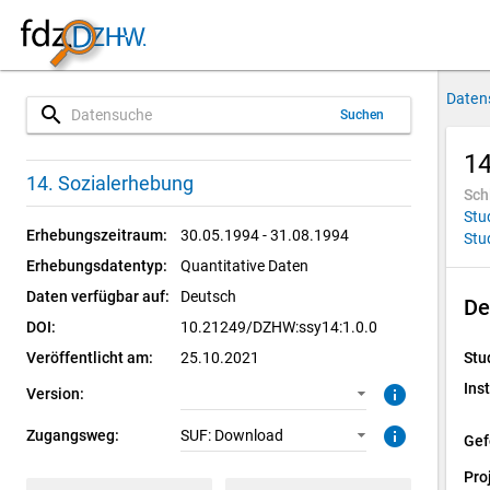
Daten
search
Suchen
14
1.0.0 (aktuell)
SUF: Download
14. Sozialerhebung
Sch
Stu
Erhebungszeitraum:
30.05.1994 - 31.08.1994
Stu
Erhebungsdatentyp:
Quantitative Daten
Daten verfügbar auf:
Deutsch
De
DOI:
10.21249/DZHW:ssy14:1.0.0
Veröffentlicht am:
25.10.2021
Stu
Inst
info
Version:
info
Zugangsweg:
SUF: Download
Gef
Pro