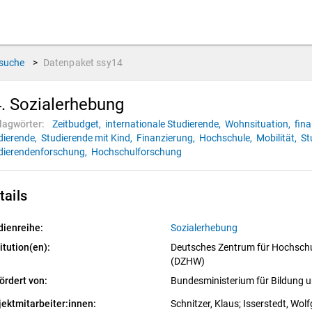
suche
>
Datenpaket
ssy14
. Sozialerhebung
lagwörter:
Zeitbudget,
internationale Studierende,
Wohnsituation,
fina
dierende,
Studierende mit Kind,
Finanzierung,
Hochschule,
Mobilität,
St
dierendenforschung,
Hochschulforschung
tails
dienreihe:
Sozialerhebung
itution(en):
Deutsches Zentrum für Hochschu
(DZHW)
ördert von:
Bundesministerium für Bildung
jektmitarbeiter:innen:
Schnitzer, Klaus
; 
Isserstedt, Wol