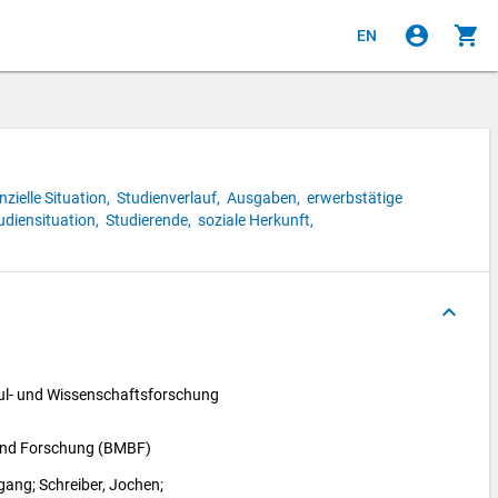
account_circle
shopping_cart
EN
nzielle Situation,
Studienverlauf,
Ausgaben,
erwerbstätige
udiensituation,
Studierende,
soziale Herkunft,
keyboard_arrow_up
l- und Wissenschaftsforschung 
 und Forschung (BMBF)
fgang
; 
Schreiber, Jochen
; 