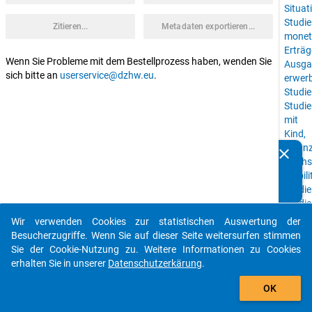
Situat
Studie
Zitieren...
Metadaten exportieren...
monet
Erträg
Wenn Sie Probleme mit dem Bestellprozess haben, wenden Sie
Ausga
sich bitte an
userservice@dzhw.eu
.
erwerb
Studie
Studi
mit
Kind,
Finan
clear
Kennen Sie Publikationen, die auf Basis unserer
Hochs
Datenpakete entstanden sind? Dann teilen Sie uns diese
Mobili
bitte mit...
Studie
Studie
sozial
Wir verwenden Cookies zur statistischen Auswertung der
auto_stories
Herku
Besucherzugriffe. Wenn Sie auf dieser Seite weitersurfen stimmen
Partne
Sie der Cookie-Nutzung zu. Weitere Informationen zu Cookies
Famili
erhalten Sie in unserer
Datenschutzerkärung
.
Hochsc
add_shopping_cart
Studi
OK
Hochs