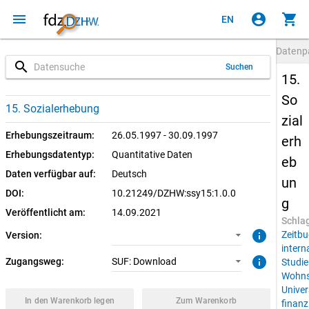
menu
account_circle
shopping_cart
EN
Datenp
search
Suchen
15.
So
1.0.0 (aktuell)
SUF: Download
15. Sozialerhebung
zial
Erhebungszeitraum:
26.05.1997 - 30.09.1997
erh
Erhebungsdatentyp:
Quantitative Daten
eb
Daten verfügbar auf:
Deutsch
un
DOI:
10.21249/DZHW:ssy15:1.0.0
g
Veröffentlicht am:
14.09.2021
Schla
info
Zeitbu
Version:
intern
info
Zugangsweg:
SUF: Download
Studie
Wohns
Univer
In den Warenkorb legen
Zum Warenkorb
finanzi