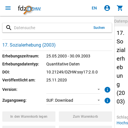
menu
account_circle
shopping_cart
EN
Datenp
search
Suchen
17.
So
2.0.0 (aktuell)
SUF: Download
17. Sozialerhebung (2003)
zial
1.0.0
Erhebungszeitraum:
25.05.2003 - 30.09.2003
erh
Erhebungsdatentyp:
Quantitative Daten
eb
DOI:
10.21249/DZHW:ssy17:2.0.0
un
Veröffentlicht am:
25.11.2020
g
info
Version:
(20
info
Zugangsweg:
SUF: Download
03)
In den Warenkorb legen
Zum Warenkorb
Schla
Hochs