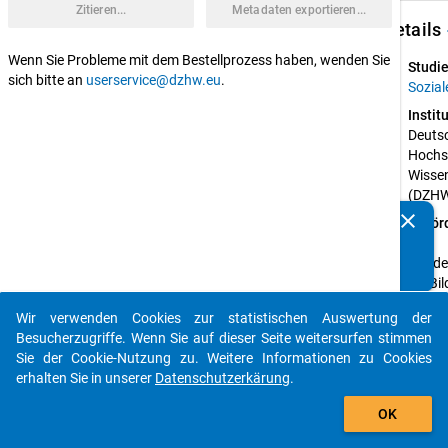
Zitieren...
Metadaten exportieren...
keybo
Details
Wenn Sie Probleme mit dem Bestellprozess haben, wenden Sie
Studie
sich bitte an
userservice@dzhw.eu
.
Sozia
Instit
Deutsc
Hochsc
Wisse
(DZH
clear
Geför
Kennen Sie Publikationen, die auf Basis unserer
von:
Datenpakete entstanden sind? Dann teilen Sie uns diese
Bundes
bitte mit...
für Bi
Forsc
Wir verwenden Cookies zur statistischen Auswertung der
auto_stories
Projek
Besucherzugriffe. Wenn Sie auf dieser Seite weitersurfen stimmen
Issers
Sie der Cookie-Nutzung zu. Weitere Informationen zu Cookies
Midden
erhalten Sie in unserer
Datenschutzerkärung
.
add_shopping_cart
Weber,
OK
Schnit
Wolter