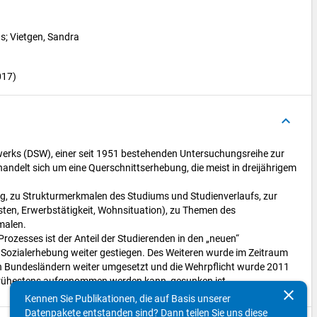
as
; 
Vietgen, Sandra
017)
keyboard_arrow_up
nwerks (DSW), einer seit 1951 bestehenden Untersuchungsreihe zur
handelt sich um eine Querschnittserhebung, die meist in dreijährigem
 zu Strukturmerkmalen des Studiums und Studienverlaufs, zur
sten, Erwerbstätigkeit, Wohnsituation), zu Themen des
malen.
zesses ist der Anteil der Studierenden in den „neuen“
. Sozialerhebung weiter gestiegen. Des Weiteren wurde im Zeitraum
ren Bundesländern weiter umgesetzt und die Wehrpflicht wurde 2011
 frühestens aufgenommen werden kann, gesunken ist.
clear
Kennen Sie Publikationen, die auf Basis unserer
Datenpakete entstanden sind? Dann teilen Sie uns diese