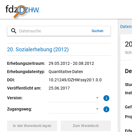
Daten
search
Suchen
20
1.0.0 (aktuell)
CUF: Download
20. Sozialerhebung (2012)
Sch
SUF: Download
Erhebungszeitraum:
29.05.2012 - 20.08.2012
De
Erhebungsdatentyp:
Quantitative Daten
SUF: Remote-Desktop
DOI:
10.21249/DZHW:ssy20:1.0.0
Stu
SUF: On-Site
Veröffentlicht am:
25.06.2017
Inst
info
Version:
Gef
info
Zugangsweg:
Pro
In den Warenkorb legen
Zum Warenkorb
Erh