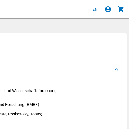
account_circle
shopping_cart
EN
keyboard_arrow_up
l- und Wissenschaftsforschung 
 und Forschung (BMBF)
eate
; 
Poskowsky, Jonas
; 