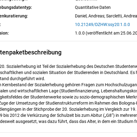
ebungsdatentyp:
Quantitative Daten
enkuratierung:
Daniel, Andreas
; 
Sarcletti, Andre
:
10.21249/DZHW:ssy20:1.0.0
sion:
1.0.0 (veröffentlicht am 25.06.2
tenpaketbeschreibung
 20. Sozialerhebung ist Teil der Sozialerhebung des Deutschen Studente
tschaftlichen und sozialen Situation der Studierenden in Deutschland. Es 
tand durchgeführt wird.
 Kernbestand der Sozialerhebung gehören Fragen zum Hochschulzugang,
ialen und wirtschaftlichen Lage (Studienfinanzierung, Lebenshaltungsko
igkeitsfeldes der Studentenwerke sowie zu sozio-demographischen Merk
Zuge der Umsetzung der Studienstrukturreform im Rahmen des Bologna-Pro
diengängen in der Stichprobe der 20. Sozialerhebung im Vergleich zur 19
9 bis 2012 die Verkürzung der Schulzeit bis zum Abitur („G8“) in mehre
desweit ausgesetzt, was dazu führt, dass das Alter, in dem ein Studium