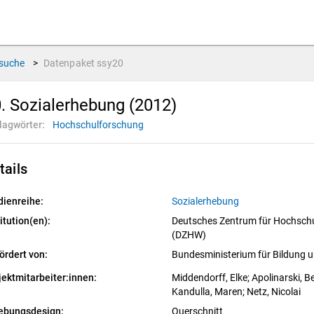
suche
>
Datenpaket
ssy20
. Sozialerhebung (2012)
lagwörter:
Hochschulforschung
tails
dienreihe:
Sozialerhebung
itution(en):
Deutsches Zentrum für Hochschu
(DZHW)
ördert von:
Bundesministerium für Bildung
jektmitarbeiter:innen:
Middendorff, Elke
; 
Apolinarski, B
Kandulla, Maren
; 
Netz, Nicolai
ebungsdesign:
Querschnitt