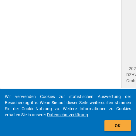
202
DZH
Gmb
Wir verwenden Cookies zur statistischen Auswertung der
Imp
Besucherzugriffe. Wenn Sie auf dieser Seite weitersurfen stimmen
Dat
Sie der Cookie-Nutzung zu. Weitere Informationen zu Cookies
Dat
erhalten Sie in unserer
Datenschutzerkärung
.
Fee
gebe
Die id stu-ssypool'A=0$ referenziert auf eine
OK
close
Dok
unbekanntes Datenpaket.