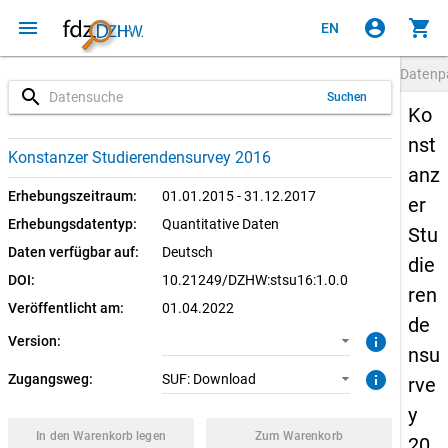
menu
account_circle
shopping_cart
EN
Datenp
search
Suchen
Ko
nst
1.0.0 (aktuell)
SUF: Download
Konstanzer Studierendensurvey 2016
anz
Erhebungszeitraum:
01.01.2015 - 31.12.2017
er
Erhebungsdatentyp:
Quantitative Daten
Stu
Daten verfügbar auf:
Deutsch
die
DOI:
10.21249/DZHW:stsu16:1.0.0
ren
Veröffentlicht am:
01.04.2022
de
info
Version:
nsu
info
Zugangsweg:
SUF: Download
rve
y
In den Warenkorb legen
Zum Warenkorb
20