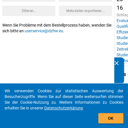
16
Zitieren...
Metadaten exportieren...
Schla
Evalua
Wenn Sie Probleme mit dem Bestellprozess haben, wenden Sie
Qualif
sich bitte an
userservice@dzhw.eu
.
Effizi
Studie
Studie
Zeitre
Studi
Hochs
clear
Kennen Sie Publikationen, die auf Basis unserer
Datenpakete entstanden sind? Dann teilen Sie uns diese
keybo
Details
bitte mit...
Studie
Konst
Wir verwenden Cookies zur statistischen Auswertung der
auto_stories
Studi
Besucherzugriffe. Wenn Sie auf dieser Seite weitersurfen stimmen
Sie der Cookie-Nutzung zu. Weitere Informationen zu Cookies
Instit
erhalten Sie in unserer
Datenschutzerkärung
.
AG 
add_shopping_cart
Hochs
OK
der Uni
Konst