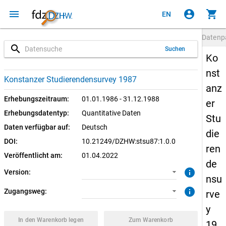
menu
account_circle
shopping_cart
EN
Datenp
search
Suchen
Ko
nst
1.0.0 (aktuell)
SUF: Download
Konstanzer Studierendensurvey 1987
anz
SUF: Remote-Desktop
Erhebungszeitraum:
01.01.1986 - 31.12.1988
er
Erhebungsdatentyp:
Quantitative Daten
Stu
Daten verfügbar auf:
Deutsch
die
DOI:
10.21249/DZHW:stsu87:1.0.0
ren
Veröffentlicht am:
01.04.2022
de
info
Version:
nsu
info
Zugangsweg:
rve
y
In den Warenkorb legen
Zum Warenkorb
19