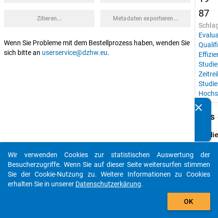
87
Zitieren...
Metadaten exportieren...
Schla
Evalua
Wenn Sie Probleme mit dem Bestellprozess haben, wenden Sie
Qualif
sich bitte an
userservice@dzhw.eu
.
Effizi
Studie
Zeitre
Studi
Hochs
clear
Kennen Sie Publikationen, die auf Basis unserer
keybo
Details
Datenpakete entstanden sind? Dann teilen Sie uns diese
bitte mit...
Studie
Konst
Studi
Wir verwenden Cookies zur statistischen Auswertung der
auto_stories
Besucherzugriffe. Wenn Sie auf dieser Seite weitersurfen stimmen
Instit
Sie der Cookie-Nutzung zu. Weitere Informationen zu Cookies
AG 
erhalten Sie in unserer
Datenschutzerkärung
.
Hochs
add_shopping_cart
der Uni
OK
Konst