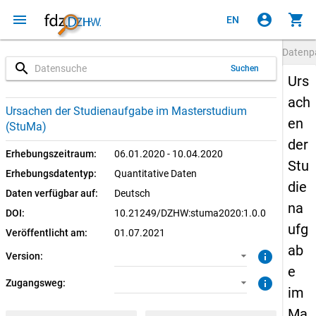
menu
account_circle
shopping_cart
EN
Datenp
search
Suchen
Urs
ach
1.0.0 (aktuell)
CUF: Download
Ursachen der Studienaufgabe im Masterstudium
en
(StuMa)
SUF: Download
der
Erhebungszeitraum:
06.01.2020 - 10.04.2020
Stu
SUF: Remote-Desktop
Erhebungsdatentyp:
Quantitative Daten
die
Daten verfügbar auf:
Deutsch
na
DOI:
10.21249/DZHW:stuma2020:1.0.0
ufg
Veröffentlicht am:
01.07.2021
ab
info
Version:
e
info
Zugangsweg:
im
Ma