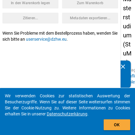
In den Warenkorb legen
Zum Warenkorb
ste
rst
Zitieren...
Metadaten exportieren...
udi
Wenn Sie Probleme mit dem Bestellprozess haben, wenden Sie
um
sich bitte an
userservice@dzhw.eu
.
(St
uM
a)
clear
Kennen Sie Publikationen, die auf Basis unserer
Schla
Datenpakete entstanden sind? Dann teilen Sie uns diese
Berufl
bitte mit...
Verble
von
Exmatr
Wir verwenden Cookies zur statistischen Auswertung der
auto_stories
Studie
Besucherzugriffe. Wenn Sie auf dieser Seite weitersurfen stimmen
Studi
Sie der Cookie-Nutzung zu. Weitere Informationen zu Cookies
Maste
erhalten Sie in unserer
Datenschutzerkärung
.
Abbru
add_shopping_cart
OK
keybo
Details