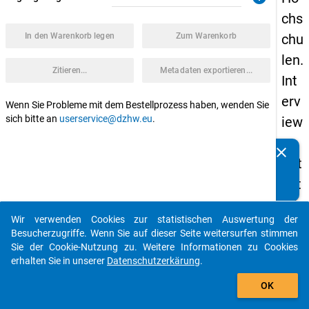
chs
In den Warenkorb legen
Zum Warenkorb
chu
len.
Zitieren...
Metadaten exportieren...
Int
erv
Wenn Sie Probleme mit dem Bestellprozess haben, wenden Sie
sich bitte an
userservice@dzhw.eu
.
iew
s
clear
Kennen Sie Publikationen, die auf Basis unserer
mit
Datenpakete entstanden sind? Dann teilen Sie uns diese
Mit
bitte mit...
arb
Wir verwenden Cookies zur statistischen Auswertung der
eit
auto_stories
Besucherzugriffe. Wenn Sie auf dieser Seite weitersurfen stimmen
er*i
Sie der Cookie-Nutzung zu. Weitere Informationen zu Cookies
erhalten Sie in unserer
Datenschutzerkärung
.
nn
add_shopping_cart
en
OK
in