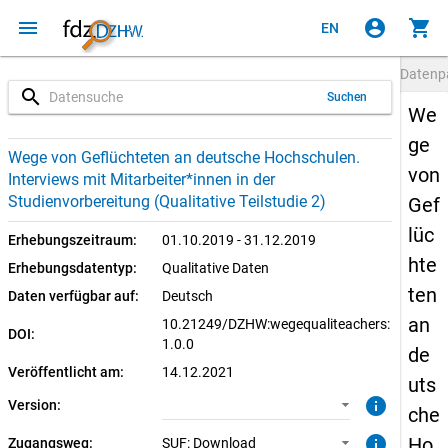
menu
account_circle
shopping_cart
EN
Datenp
search
Suchen
We
ge
1.0.0 (aktuell)
SUF: Download
Wege von Geflüchteten an deutsche Hochschulen.
von
Interviews mit Mitarbeiter*innen in der
Studienvorbereitung (Qualitative Teilstudie 2)
Gef
lüc
Erhebungszeitraum:
01.10.2019 - 31.12.2019
hte
Erhebungsdatentyp:
Qualitative Daten
ten
Daten verfügbar auf:
Deutsch
an
10.21249/DZHW:wegequaliteachers:
DOI:
1.0.0
de
Veröffentlicht am:
14.12.2021
uts
info
Version:
che
info
Ho
Zugangsweg:
SUF: Download