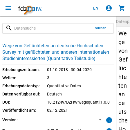
menu
account_circle
shopping_cart
EN
Datenp
search
Suchen
We
ge
1.0.0 (aktuell)
SUF: Remote-Desktop
Wege von Geflüchteten an deutsche Hochschulen.
von
Survey mit geflüchteten und anderen internationalen
Studieninteressierten (Quantitative Teilstudie)
Gef
lüc
Erhebungszeitraum:
01.10.2018 - 30.04.2020
hte
Wellen:
3
ten
Erhebungsdatentyp:
Quantitative Daten
an
Daten verfügbar auf:
Deutsch
de
DOI:
10.21249/DZHW:wegequanti:1.0.0
Veröffentlicht am:
02.12.2021
uts
info
che
Version:
Ho