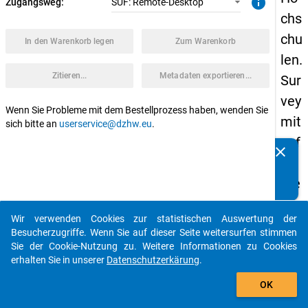
info
Zugangsweg:
SUF: Remote-Desktop
chs
chu
In den Warenkorb legen
Zum Warenkorb
len.
Zitieren...
Metadaten exportieren...
Sur
vey
Wenn Sie Probleme mit dem Bestellprozess haben, wenden Sie
mit
sich bitte an
userservice@dzhw.eu
.
gef
clear
Kennen Sie Publikationen, die auf Basis unserer
lüc
Datenpakete entstanden sind? Dann teilen Sie uns diese
hte
bitte mit...
ten
Wir verwenden Cookies zur statistischen Auswertung der
un
auto_stories
Besucherzugriffe. Wenn Sie auf dieser Seite weitersurfen stimmen
d
Sie der Cookie-Nutzung zu. Weitere Informationen zu Cookies
erhalten Sie in unserer
Datenschutzerkärung
.
an
add_shopping_cart
der
OK
en