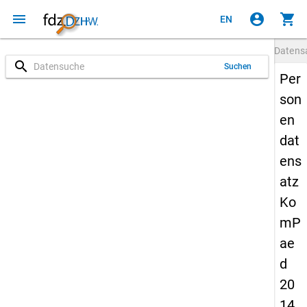
menu
account_circle
shopping_cart
EN
Datens
search
Suchen
Per
son
en
dat
ens
atz
Ko
mP
ae
d
20
14