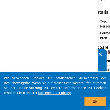
keybo
Details
Typ:
Perso
Forma
breit
Verfügbare
Subdatensä
clear
Kennen Sie Publikationen, die auf Basis unserer
Datenpakete entstanden sind? Dann teilen Sie uns diese
Z
bitte mit...
SU
Re
Wir verwenden Cookies zur statistischen Auswertung der
De
auto_stories
Besucherzugriffe. Wenn Sie auf dieser Seite weitersurfen stimmen
(K
Sie der Cookie-Nutzung zu. Weitere Informationen zu Cookies
Re
erhalten Sie in unserer
Datenschutzerkärung
.
De
add_shopping_cart
ge
OK
we