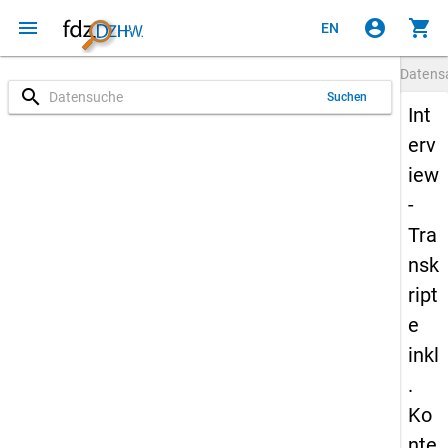
menu
account_circle
shopping_cart
EN
Datens
search
Suchen
Int
erv
iew
-
Tra
nsk
ript
e
inkl
.
Ko
nte