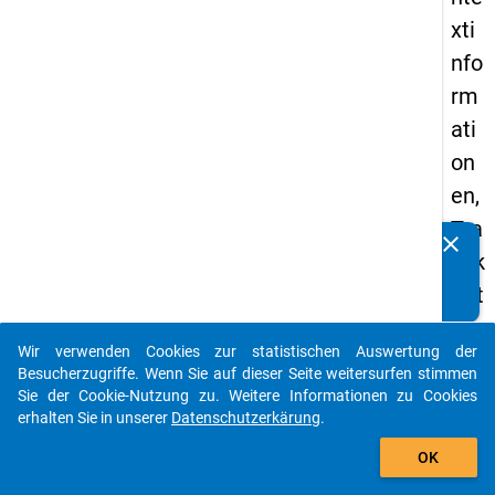
xti
nfo
rm
ati
on
en,
Tra
clear
Kennen Sie Publikationen, die auf Basis unserer
nsk
Datenpakete entstanden sind? Dann teilen Sie uns diese
ript
bitte mit...
ion
Wir verwenden Cookies zur statistischen Auswertung der
sko
auto_stories
Besucherzugriffe. Wenn Sie auf dieser Seite weitersurfen stimmen
nve
Sie der Cookie-Nutzung zu. Weitere Informationen zu Cookies
erhalten Sie in unserer
Datenschutzerkärung
.
nti
add_shopping_cart
on
OK
en