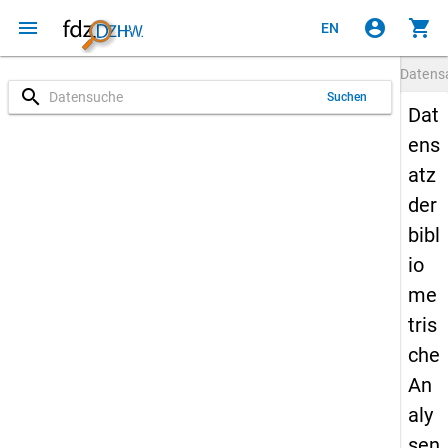
menu
account_circle
shopping_cart
EN
Datens
search
Suchen
Dat
ens
atz
der
bibl
io
me
tris
che
An
aly
sen