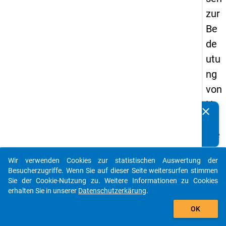
zur
Be
de
utu
ng
von
Ha
clear
Kennen Sie Publikationen, die auf Basis unserer
ns
Datenpakete entstanden sind? Dann teilen Sie uns diese
Tie
bitte mit...
tge
Wir verwenden Cookies zur statistischen Auswertung der
ns
auto_stories
Besucherzugriffe. Wenn Sie auf dieser Seite weitersurfen stimmen
für
Sie der Cookie-Nutzung zu. Weitere Informationen zu Cookies
erhalten Sie in unserer
Datenschutzerkärung
.
die
add_shopping_cart
Er
OK
wa