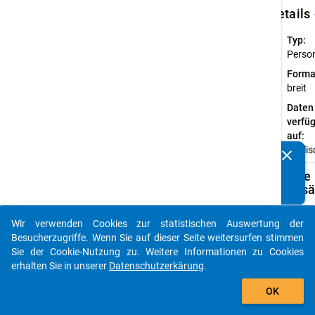
keybo
Details
Typ:
Perso
Forma
breit
Daten
verfü
auf:
Englis
clear
Kennen Sie Publikationen, die auf Basis unserer
Datenpakete entstanden sind? Dann teilen Sie uns diese
Verfügbare
bitte mit...
Subdatensä
Z
Wir verwenden Cookies zur statistischen Auswertung der
auto_stories
Besucherzugriffe. Wenn Sie auf dieser Seite weitersurfen stimmen
SU
Sie der Cookie-Nutzung zu. Weitere Informationen zu Cookies
(d
erhalten Sie in unserer
Datenschutzerkärung
.
na
add_shopping_cart
Da
OK
he
we