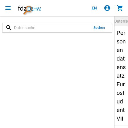
menu
account_circle
shopping_cart
EN
Datens
search
Suchen
Per
son
en
dat
ens
atz
Eur
ost
ud
ent
VII