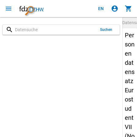
menu
account_circle
shopping_cart
EN
Datens
search
Suchen
Per
son
en
dat
ens
atz
Eur
ost
ud
ent
VII
(No