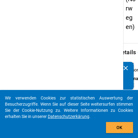
rw
eg
en)
keybo
Details
Typ:
clear
Kennen Sie Publikationen, die auf Basis unserer
Perso
Datenpakete entstanden sind? Dann teilen Sie uns diese
Forma
bitte mit...
breit
Daten
Wir verwenden Cookies zur statistischen Auswertung der
verfü
auto_stories
Besucherzugriffe. Wenn Sie auf dieser Seite weitersurfen stimmen
auf:
Sie der Cookie-Nutzung zu. Weitere Informationen zu Cookies
Englis
erhalten Sie in unserer
Datenschutzerkärung
.
Anmer
add_shopping_cart
OK
Die an
aus N