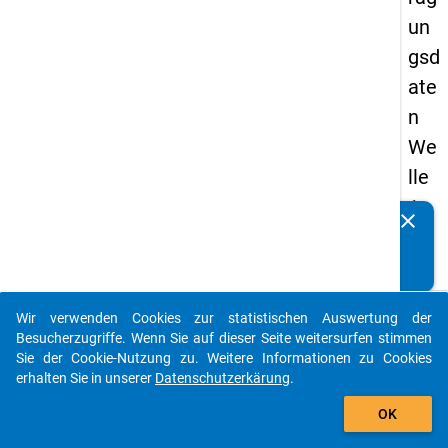
un
gsd
ate
n
We
lle
1
clear
Kennen Sie Publikationen, die auf Basis unserer
20
Datenpakete entstanden sind? Dann teilen Sie uns diese
16
bitte mit...
keybo
Details
Wir verwenden Cookies zur statistischen Auswertung der
auto_stories
Besucherzugriffe. Wenn Sie auf dieser Seite weitersurfen stimmen
Typ:
Sie der Cookie-Nutzung zu. Weitere Informationen zu Cookies
Perso
erhalten Sie in unserer
Datenschutzerkärung
.
add_shopping_cart
Forma
OK
breit