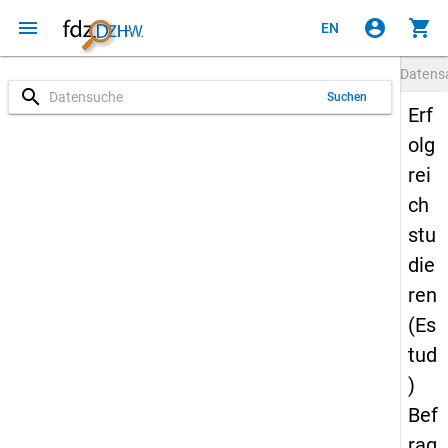
menu
account_circle
shopping_cart
EN
Datens
search
Suchen
Erf
olg
rei
ch
stu
die
ren
(Es
tud
)
Bef
rag