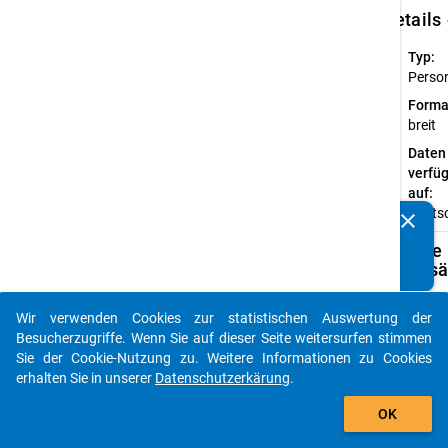
keybo
Details
Typ:
Perso
Forma
breit
Daten
verfü
auf:
Deuts
clear
Kennen Sie Publikationen, die auf Basis unserer
Datenpakete entstanden sind? Dann teilen Sie uns diese
Verfügbare
bitte mit...
Subdatensä
Z
Wir verwenden Cookies zur statistischen Auswertung der
auto_stories
Besucherzugriffe. Wenn Sie auf dieser Seite weitersurfen stimmen
SU
Sie der Cookie-Nutzung zu. Weitere Informationen zu Cookies
(B
erhalten Sie in unserer
Datenschutzerkärung
.
Ge
add_shopping_cart
Be
OK
20