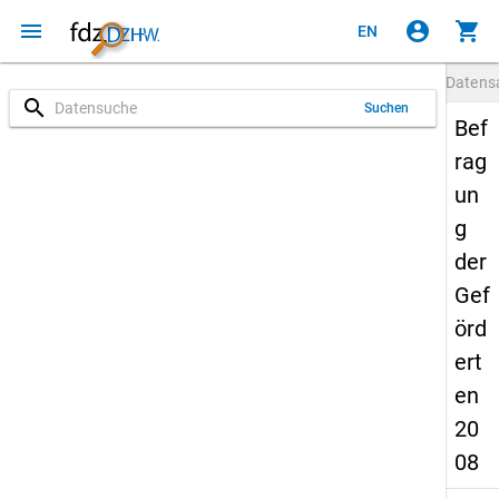
menu
account_circle
shopping_cart
EN
Datens
search
Suchen
Bef
rag
un
g
der
Gef
örd
ert
en
20
08