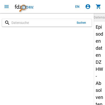
menu
account_circle
shopping_cart
EN
Datens
search
Suchen
Epi
sod
en
dat
en
DZ
HW
-
Ab
sol
ven
ten