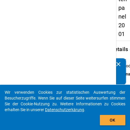
pa
nel
20
01
keybo
Details
Typ:
clear
Kennen Sie Publikationen, die auf Basis unserer
Episo
Datenpakete entstanden sind? Dann teilen Sie uns diese
Forma
bitte mit...
lang
Daten
Wir verwenden Cookies zur statistischen Auswertung der
verfü
auto_stories
Besucherzugriffe. Wenn Sie auf dieser Seite weitersurfen stimmen
auf:
Sie der Cookie-Nutzung zu. Weitere Informationen zu Cookies
Deuts
erhalten Sie in unserer
Datenschutzerkärung
.
add_shopping_cart
Verfügbare
OK
Subdatensä