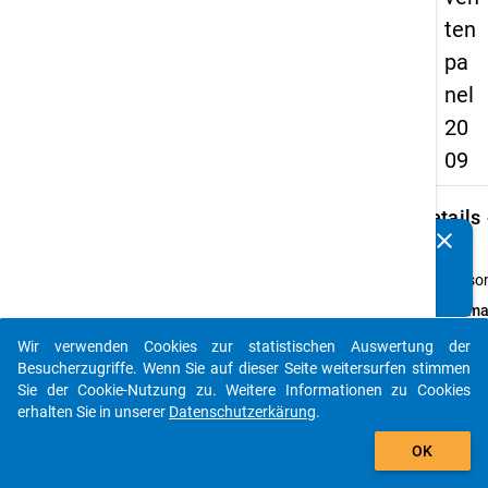
ten
pa
nel
20
09
keybo
Details
clear
Kennen Sie Publikationen, die auf Basis unserer
Typ:
Datenpakete entstanden sind? Dann teilen Sie uns diese
Perso
bitte mit...
Forma
breit
Wir verwenden Cookies zur statistischen Auswertung der
auto_stories
Daten
Besucherzugriffe. Wenn Sie auf dieser Seite weitersurfen stimmen
verfü
Sie der Cookie-Nutzung zu. Weitere Informationen zu Cookies
auf:
erhalten Sie in unserer
Datenschutzerkärung
.
Deutsc
add_shopping_cart
Englis
OK