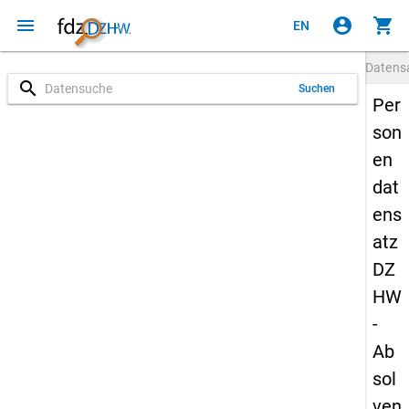
menu
account_circle
shopping_cart
EN
Datens
search
Suchen
Per
son
en
dat
ens
atz
DZ
HW
-
Ab
sol
ven