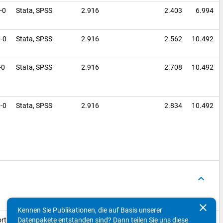
0-0
Stata,
SPSS
2.916
2.403
6.994
0-0
Stata,
SPSS
2.916
2.562
10.492
-0
Stata,
SPSS
2.916
2.708
10.492
0-0
Stata,
SPSS
2.916
2.834
10.492
keyboard_arrow_up
Dokumentensprache
DOI
Datei
clear
Kennen Sie Publikationen, die auf Basis unserer
link_off
rt von
Deutsch
dsreport-gra2009-ds1.pdf
Datenpakete entstanden sind? Dann teilen Sie uns diese