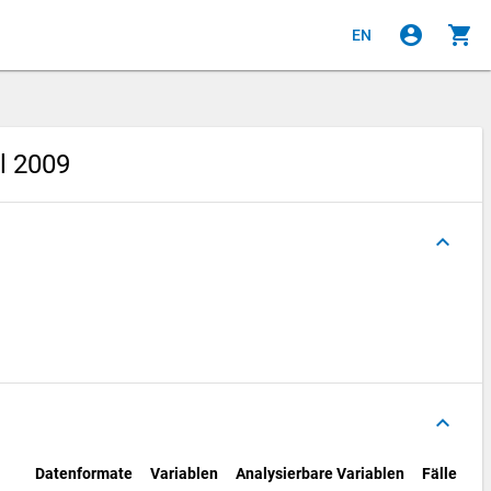
account_circle
shopping_cart
EN
l 2009
keyboard_arrow_up
keyboard_arrow_up
Datenformate
Variablen
Analysierbare Variablen
Fälle