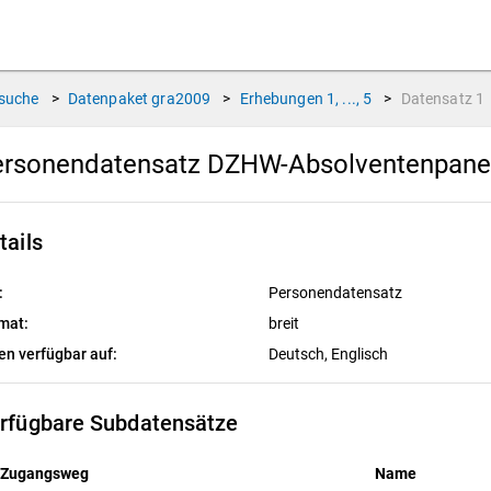
suche
>
Datenpaket
gra2009
>
Erhebungen
1, ..., 5
>
Datensatz
1
ersonendatensatz DZHW-Absolventenpane
tails
:
Personendatensatz
mat:
breit
en verfügbar auf:
Deutsch, 
Englisch
rfügbare Subdatensätze
Zugangsweg
Name