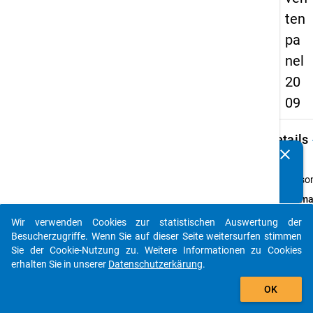
ten
pa
nel
20
09
keybo
Details
clear
Kennen Sie Publikationen, die auf Basis unserer
Typ:
Datenpakete entstanden sind? Dann teilen Sie uns diese
Perso
bitte mit...
Forma
breit
Wir verwenden Cookies zur statistischen Auswertung der
auto_stories
Daten
Besucherzugriffe. Wenn Sie auf dieser Seite weitersurfen stimmen
verfü
Sie der Cookie-Nutzung zu. Weitere Informationen zu Cookies
auf:
erhalten Sie in unserer
Datenschutzerkärung
.
Deutsc
add_shopping_cart
Englis
OK