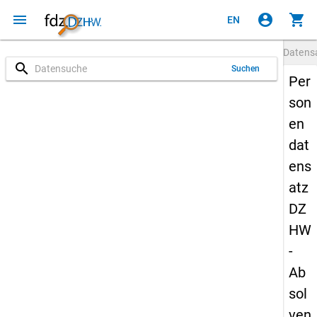
menu
account_circle
shopping_cart
EN
Datens
search
Suchen
Per
son
en
dat
ens
atz
DZ
HW
-
Ab
sol
ven