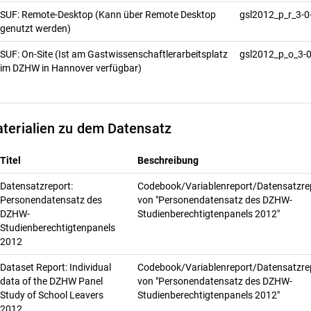
SUF: Remote-Desktop (Kann über Remote Desktop
gsl2012_p_r_3-0
genutzt werden)
SUF: On-Site (Ist am Gastwissenschaftlerarbeitsplatz
gsl2012_p_o_3-
im DZHW in Hannover verfügbar)
terialien zu dem Datensatz
Titel
Beschreibung
Datensatzreport:
Codebook/Variablenreport/Datensatzre
Personendatensatz des
von "Personendatensatz des DZHW-
DZHW-
Studienberechtigtenpanels 2012"
Studienberechtigtenpanels
2012
Dataset Report: Individual
Codebook/Variablenreport/Datensatzre
data of the DZHW Panel
von "Personendatensatz des DZHW-
Study of School Leavers
Studienberechtigtenpanels 2012"
2012