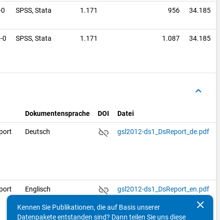
-0
SPSS,
Stata
1.171
956
34.185
0-0
SPSS,
Stata
1.171
1.087
34.185
keyboard_arrow_up
Dokumentensprache
DOI
Datei
link_off
port
Deutsch
gsl2012-ds1_DsReport_de.pdf
link_off
port
Englisch
gsl2012-ds1_DsReport_en.pdf
clear
Kennen Sie Publikationen, die auf Basis unserer
Datenpakete entstanden sind? Dann teilen Sie uns diese