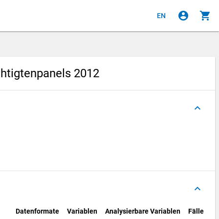
account_circle
shopping_cart
EN
htigtenpanels 2012
keyboard_arrow_up
keyboard_arrow_up
Datenformate
Variablen
Analysierbare Variablen
Fälle