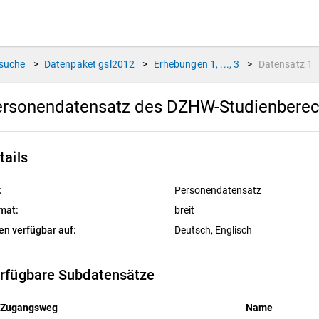
suche
>
Datenpaket
gsl2012
>
Erhebungen
1, ..., 3
>
Datensatz
1
rsonendatensatz des DZHW-Studienberec
tails
:
Personendatensatz
mat:
breit
en verfügbar auf:
Deutsch, 
Englisch
rfügbare Subdatensätze
Zugangsweg
Name