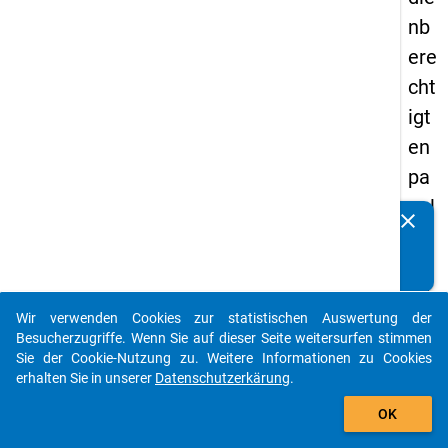
nb
ere
cht
igt
en
pa
nel
clear
Kennen Sie Publikationen, die auf Basis unserer
s
Datenpakete entstanden sind? Dann teilen Sie uns diese
20
bitte mit...
15
Wir verwenden Cookies zur statistischen Auswertung der
auto_stories
Besucherzugriffe. Wenn Sie auf dieser Seite weitersurfen stimmen
keybo
Details
Sie der Cookie-Nutzung zu. Weitere Informationen zu Cookies
erhalten Sie in unserer
Datenschutzerkärung
.
Typ:
add_shopping_cart
Episo
OK
Forma