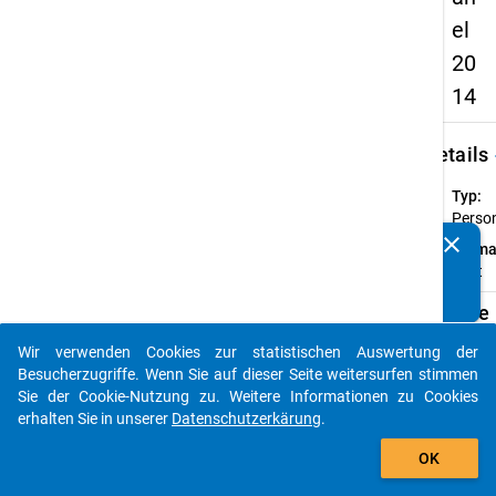
el
20
14
keybo
Details
Typ:
Perso
clear
Forma
Kennen Sie Publikationen, die auf Basis unserer
breit
Datenpakete entstanden sind? Dann teilen Sie uns diese
bitte mit...
Verfügbare
Subdatensä
Wir verwenden Cookies zur statistischen Auswertung der
auto_stories
Besucherzugriffe. Wenn Sie auf dieser Seite weitersurfen stimmen
Z
Sie der Cookie-Nutzung zu. Weitere Informationen zu Cookies
CU
erhalten Sie in unserer
Datenschutzerkärung
.
(er
add_shopping_cart
OK
wi
Le