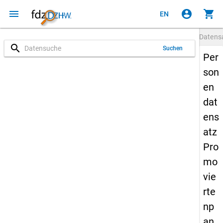
menu
account_circle
shopping_cart
EN
Datens
search
Suchen
Per
son
en
dat
ens
atz
Pro
mo
vie
rte
np
an