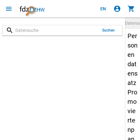
menu
account_circle
shopping_cart
EN
Datens
search
Suchen
Per
son
en
dat
ens
atz
Pro
mo
vie
rte
np
an