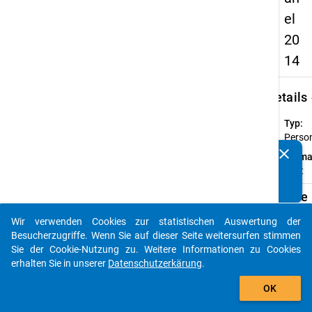
el
20
14
keybo
Details
Typ:
Perso
clear
Forma
Kennen Sie Publikationen, die auf Basis unserer
breit
Datenpakete entstanden sind? Dann teilen Sie uns diese
bitte mit...
Verfügbare
Subdatensä
Wir verwenden Cookies zur statistischen Auswertung der
auto_stories
Besucherzugriffe. Wenn Sie auf dieser Seite weitersurfen stimmen
Z
Sie der Cookie-Nutzung zu. Weitere Informationen zu Cookies
CU
erhalten Sie in unserer
Datenschutzerkärung
.
(er
add_shopping_cart
OK
wi
Le