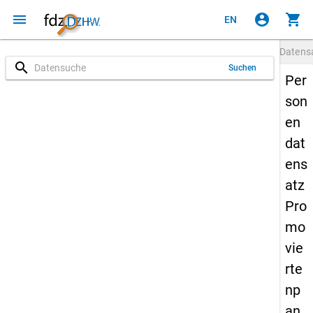
menu
account_circle
shopping_cart
EN
Datens
search
Suchen
Per
son
en
dat
ens
atz
Pro
mo
vie
rte
np
an