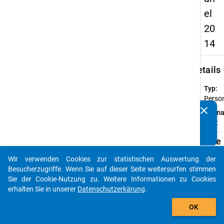
el
20
14
keybo
Details
Typ:
Perso
clear
Forma
Kennen Sie Publikationen, die auf Basis unserer
breit
Datenpakete entstanden sind? Dann teilen Sie uns diese
bitte mit...
Verfügbare
Subdatensä
Wir verwenden Cookies zur statistischen Auswertung der
auto_stories
Besucherzugriffe. Wenn Sie auf dieser Seite weitersurfen stimmen
Z
Sie der Cookie-Nutzung zu. Weitere Informationen zu Cookies
CU
erhalten Sie in unserer
Datenschutzerkärung
.
(er
add_shopping_cart
OK
wi
Le