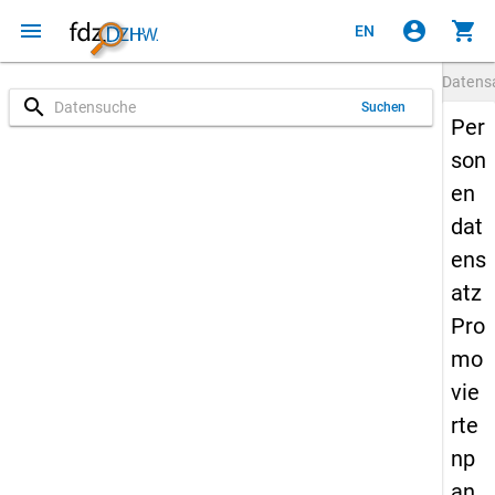
menu
account_circle
shopping_cart
EN
Datens
search
Suchen
Per
son
en
dat
ens
atz
Pro
mo
vie
rte
np
an