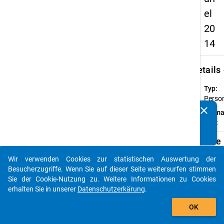
el
20
14
keybo
Details
Typ:
Perso
clear
Forma
Kennen Sie Publikationen, die auf Basis unserer
breit
Datenpakete entstanden sind? Dann teilen Sie uns diese
bitte mit...
Verfügbare
Subdatensä
Wir verwenden Cookies zur statistischen Auswertung der
auto_stories
Besucherzugriffe. Wenn Sie auf dieser Seite weitersurfen stimmen
Z
Sie der Cookie-Nutzung zu. Weitere Informationen zu Cookies
CU
erhalten Sie in unserer
Datenschutzerkärung
.
(er
add_shopping_cart
OK
wi
Le