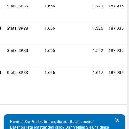
1
Stata,
SPSS
1.656
1.270
187.935
-1
Stata,
SPSS
1.656
1.326
187.935
1
Stata,
SPSS
1.656
1.542
187.935
-1
Stata,
SPSS
1.656
1.617
187.935
keyboard_arrow_up
clear
Kennen Sie Publikationen, die auf Basis unserer
Datenpakete entstanden sind? Dann teilen Sie uns diese
Dokumentensprache
DOI
Datei