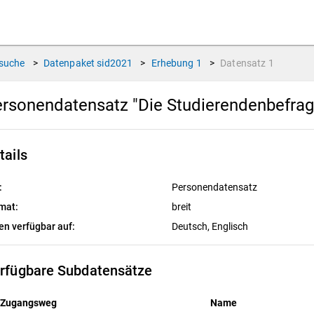
suche
>
Datenpaket
sid2021
>
Erhebung
1
>
Datensatz
1
rsonendatensatz "Die Studierendenbefrag
tails
:
Personendatensatz
mat:
breit
en verfügbar auf:
Deutsch, 
Englisch
rfügbare Subdatensätze
Zugangsweg
Name