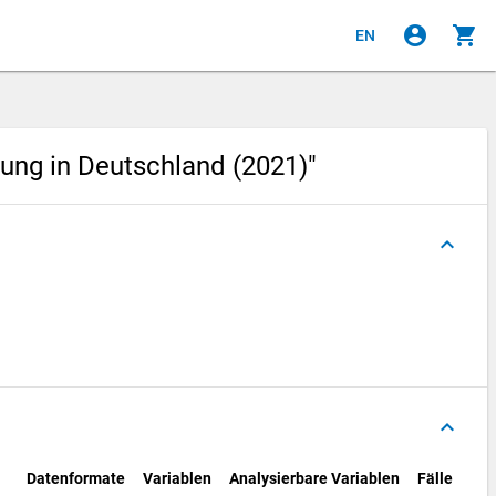
account_circle
shopping_cart
EN
ung in Deutschland (2021)"
keyboard_arrow_up
keyboard_arrow_up
Datenformate
Variablen
Analysierbare Variablen
Fälle