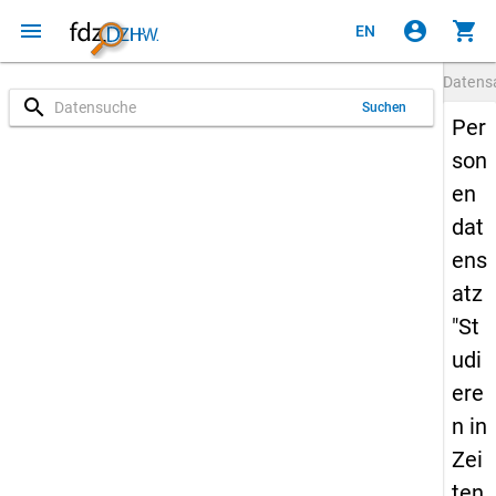
menu
account_circle
shopping_cart
EN
Datens
search
Suchen
Per
son
en
dat
ens
atz
"St
udi
ere
n in
Zei
ten