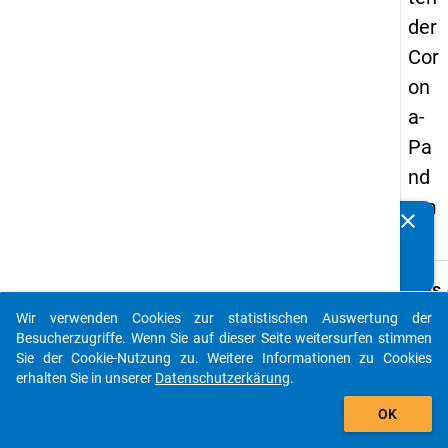
der
Cor
on
a-
Pa
nd
em
clear
Kennen Sie Publikationen, die auf Basis unserer
ie"
Datenpakete entstanden sind? Dann teilen Sie uns diese
bitte mit...
keybo
Details
Wir verwenden Cookies zur statistischen Auswertung der
Typ:
auto_stories
Besucherzugriffe. Wenn Sie auf dieser Seite weitersurfen stimmen
Perso
Sie der Cookie-Nutzung zu. Weitere Informationen zu Cookies
Forma
erhalten Sie in unserer
Datenschutzerkärung
.
breit
add_shopping_cart
OK
Daten
verfü